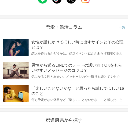
恋愛・婚活コラム
一覧
女性が話しかけてほしい時に出すサインとその心理
とは？
恋人を作れるかどうかは、婚活イベントにかかわらず職場や飲み
会の場で女性が話しかけて欲しい時に出すサインに、早く気づい
てアプローチできるかにも左右されます。 これから恋人作りを本
男性から送るLINEでのデートの誘い方！OKをもら
格的に始めようとしている方は、女性が異性を求めて出すサイン
いやすいメッセージのコツは？
をしっかりと理解し、正しい行動に移せるかどうかが重要。 この
気になる女性と出会い、メッセージのやり取りを続けてく中で
記事では、女性が話しかけて欲しい時に出すサインとその心理を
「この人いいな」と感じたら、次はデートに誘いたくなるもの。
詳しく解説した後、婚活イベントで実際にサインを受け取った場
しかし、中には「どう誘ったらいいの？」とお困りの男性もいら
合にどのような行動に繋げるべきかをご紹介していきます。
「楽しいことないかな」と思ったら試してほしい16
っしゃるのではないでしょうか。 そこで今回は、男性から女性へ
のこと
送るLINEでのデートの誘い方のコツをご紹介します。例文も混じ
何も予定がない休日など「楽しいことないかな…」と感じたこと
えながら解説するので、ぜひ参考にしてください。
がある人もいるのでは？ 日常が退屈に感じるなら、いますぐ楽し
いことを始めましょう！ いますぐ楽しい気分になれる対処法か
ら、恋愛・自分磨き・趣味などジャンル別の楽しいことまで、16
の楽しいことアイデアを集めました♪ いままさに楽しいことを探し
都道府県から探す
ている方は必見です。