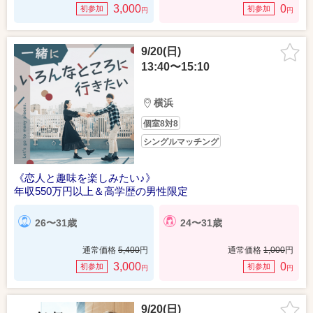
3,000
0
初参加
初参加
円
円
9/20(日)
13:40〜15:10
横浜
個室8対8
シングルマッチング
《恋人と趣味を楽しみたい♪》
年収550万円以上＆高学歴の男性限定
26〜31歳
24〜31歳
通常価格
5,400
円
通常価格
1,000
円
3,000
0
初参加
初参加
円
円
9/20(日)