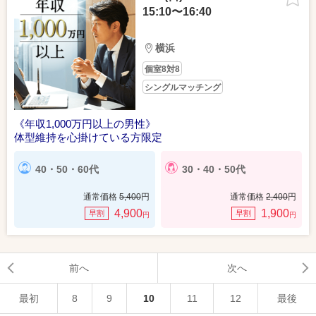
15:10〜16:40
横浜
個室8対8
シングルマッチング
《年収1,000万円以上の男性》
体型維持を心掛けている方限定
40・50・60代
30・40・50代
通常価格
5,400
円
通常価格
2,400
円
4,900
1,900
早割
早割
円
円
前へ
次へ
最初
8
9
10
11
12
最後