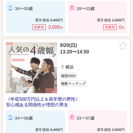
30〜35歳
28〜33歳
通常価格
5,400
円
通常価格
1,000
円
3,000
0
初参加
初参加
円
円
9/20(日)
13:20〜14:50
横浜
個室8対8
複数マッチング
《年収500万円以上＆高学歴の男性》
安心感ある関係性が理想の男女
34〜38歳
33〜37歳
通常価格
5,400
円
通常価格
2,500
円