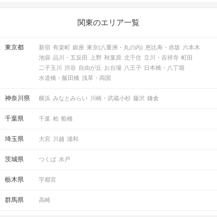
関東のエリア一覧
東京都
新宿
有楽町
銀座
東京(八重洲・丸の内)
恵比寿・赤坂
六本木
池袋
品川・五反田
上野
秋葉原
北千住
立川・吉祥寺
町田
二子玉川
渋谷
自由が丘
お台場
八王子
日本橋・八丁堀
水道橋・飯田橋
浅草・両国
神奈川県
横浜
みなとみらい
川崎・武蔵小杉
藤沢
鎌倉
千葉県
千葉
柏
船橋
埼玉県
大宮
川越
浦和
茨城県
つくば
水戸
栃木県
宇都宮
群馬県
高崎