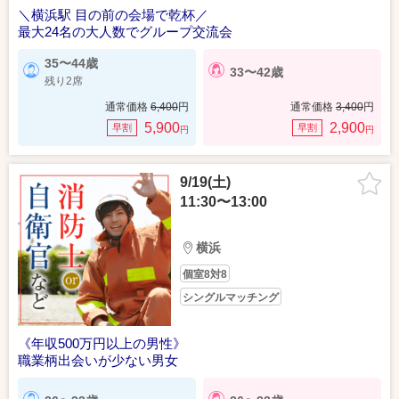
＼横浜駅 目の前の会場で乾杯／
最大24名の大人数でグループ交流会
35〜44歳
33〜42歳
残り2席
通常価格
6,400
円
通常価格
3,400
円
5,900
2,900
早割
早割
円
円
9/19(土)
11:30〜13:00
横浜
個室8対8
シングルマッチング
《年収500万円以上の男性》
職業柄出会いが少ない男女