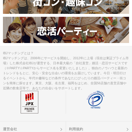
IBJマッチングとは？
IBJマッチングは、2006年にサービスを開始し、2012年に上場（現在は東証プライム市
場）した株式会社IBJが運営する、日本最大級の「自社直営」婚活・恋活サービスです
（※PARTY☆PARTYからサービス名を変更いたしました）。独自のノウハウと最新の
トレンドをもとに、安心・安全な出会いの環境をお届けしています。今日・明日行け
るイベントから、年代や趣味などの条件であなたにぴったりの婚活パーティー・街コ
ンを簡単に探せます。東京、大阪、名古屋、福岡をはじめ、全国56店舗の直営店舗や
近隣の飲食店等で、あなたの出会いをサポートします。
運営会社
利用規約