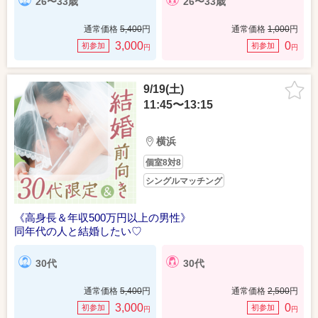
26〜33歳
26〜33歳
通常価格
5,400
円
通常価格
1,000
円
3,000
0
初参加
初参加
円
円
9/19(土)
11:45〜13:15
横浜
個室8対8
シングルマッチング
《高身長＆年収500万円以上の男性》
同年代の人と結婚したい♡
30代
30代
通常価格
5,400
円
通常価格
2,500
円
3,000
0
初参加
初参加
円
円