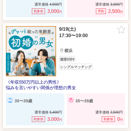
通常価格
4,500
円
通常価格
3,000
円
3,000
2,500
初参加
早割
円
円
9/19(土)
17:30〜19:00
横浜
個室8対8
シングルマッチング
《年収550万円以上の男性》
悩みを言いやすい関係が理想の男女
35〜39歳
35〜39歳
通常価格
5,400
円
通常価格
2,500
円
3,000
0
初参加
初参加
円
円