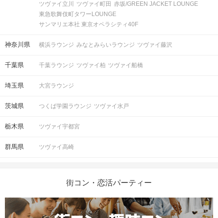
ツヴァイ立川
ツヴァイ町田
赤坂/GREEN JACKET LOUNGE
東急歌舞伎町タワーLOUNGE
サンマリエ本社 東京オペラシティ40F
神奈川県
横浜ラウンジ
みなとみらいラウンジ
ツヴァイ藤沢
千葉県
千葉ラウンジ
ツヴァイ柏
ツヴァイ船橋
埼玉県
大宮ラウンジ
茨城県
つくば学園ラウンジ
ツヴァイ水戸
栃木県
ツヴァイ宇都宮
群馬県
ツヴァイ高崎
街コン・恋活パーティー