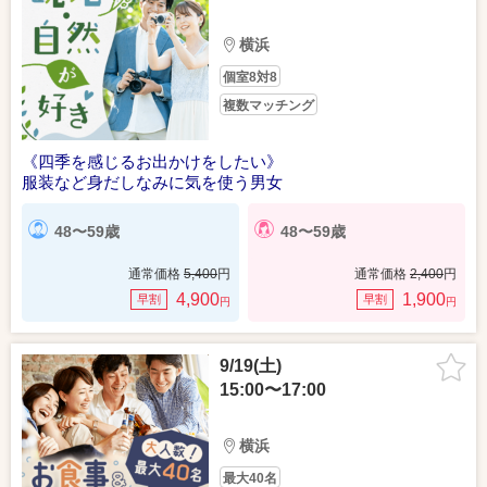
横浜
個室8対8
複数マッチング
《四季を感じるお出かけをしたい》
服装など身だしなみに気を使う男女
48〜59歳
48〜59歳
通常価格
5,400
円
通常価格
2,400
円
4,900
1,900
早割
早割
円
円
9/19(土)
15:00〜17:00
横浜
最大40名