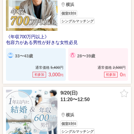
横浜
個室8対8
シングルマッチング
《年収700万円以上》
包容力がある男性が好きな女性必見
33〜43歳
28〜39歳
通常価格
5,400
円
通常価格
2,500
円
3,000
0
初参加
初参加
円
円
9/20(日)
11:20〜12:50
横浜
個室8対8
シングルマッチング