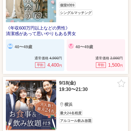
個室8対8
シングルマッチング
《年収600万円以上などの男性》
清潔感があって思いやりもある男女
40〜49歳
40〜49歳
通常価格
4,900
円
通常価格
2,000
円
4,400
1,500
早割
早割
円
円
9/18(金)
19:30〜21:30
横浜
最大24名程度
アルコール飲み放題