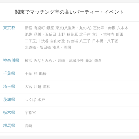
関東でマッチング率の高いパーティー・イベント
東京都
新宿
有楽町
銀座
東京(八重洲・丸の内)
恵比寿・赤坂
六本木
池袋
品川・五反田
上野
秋葉原
北千住
立川・吉祥寺
町田
二子玉川
渋谷
自由が丘
お台場
八王子
日本橋・八丁堀
水道橋・飯田橋
浅草・両国
神奈川県
横浜
みなとみらい
川崎・武蔵小杉
藤沢
鎌倉
千葉県
千葉
柏
船橋
埼玉県
大宮
川越
浦和
茨城県
つくば
水戸
栃木県
宇都宮
群馬県
高崎