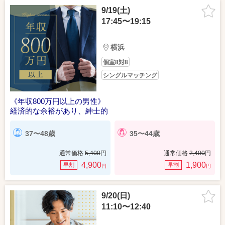
9/19(土)
17:45〜19:15
横浜
個室8対8
シングルマッチング
《年収800万円以上の男性》
経済的な余裕があり、紳士的
37〜48歳
35〜44歳
通常価格
5,400
円
通常価格
2,400
円
4,900
1,900
早割
早割
円
円
9/20(日)
11:10〜12:40