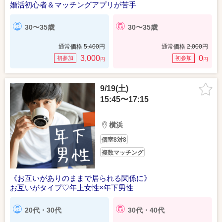
婚活初心者＆マッチングアプリが苦手
30〜35歳
30〜35歳
通常価格
5,400
円
通常価格
2,000
円
3,000
0
初参加
初参加
円
円
9/19(土)
15:45〜17:15
横浜
個室8対8
複数マッチング
《お互いがありのままで居られる関係に》
お互いがタイプ♡年上女性×年下男性
20代・30代
30代・40代