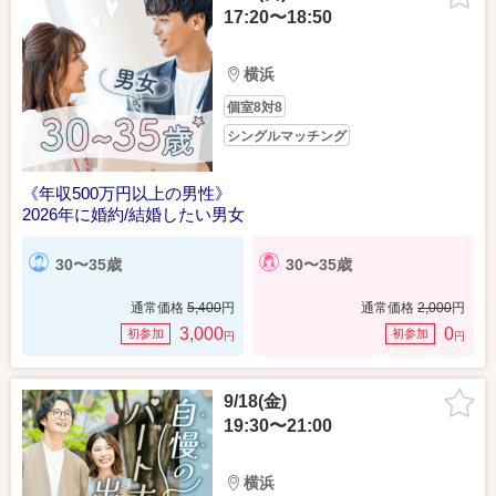
17:20〜18:50
横浜
個室8対8
シングルマッチング
《年収500万円以上の男性》
2026年に婚約/結婚したい男女
30〜35歳
30〜35歳
通常価格
5,400
円
通常価格
2,000
円
3,000
0
初参加
初参加
円
円
9/18(金)
19:30〜21:00
横浜