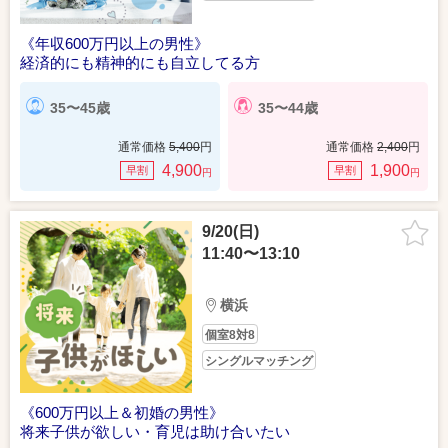
《年収600万円以上の男性》
経済的にも精神的にも自立してる方
35〜45歳
35〜44歳
通常価格
5,400
円
通常価格
2,400
円
4,900
1,900
早割
早割
円
円
9/20(日)
11:40〜13:10
横浜
個室8対8
シングルマッチング
《600万円以上＆初婚の男性》
将来子供が欲しい・育児は助け合いたい