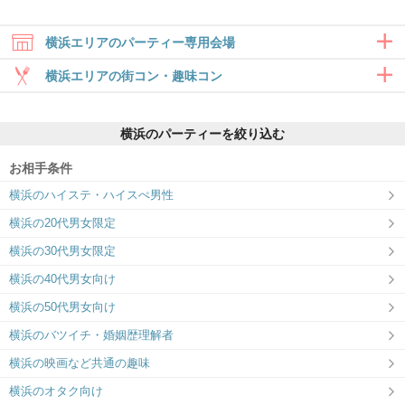
横浜エリアのパーティー専用会場
横浜エリアの街コン・趣味コン
合コン・食事付き
横浜のパーティーを絞り込む
6対6～｜食事・ドリンク付きグループト
ーク
お相手条件
横浜ラウンジ
横浜のハイステ・ハイスぺ男性
ドキドキする”しかけ”をたっぷりご用
意！
横浜の20代男女限定
趣味コン・体験コン
横浜の30代男女限定
6対6～｜同じ趣味のお相手と出会える
横浜の40代男女向け
横浜の50代男女向け
横浜のバツイチ・婚姻歴理解者
横浜の映画など共通の趣味
横浜のオタク向け