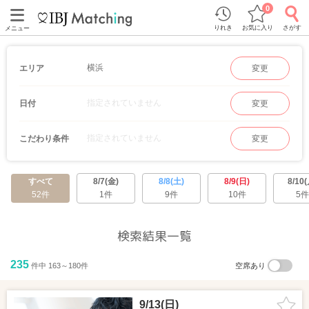
0
りれき
お気に入り
さがす
メニュー
横浜
エリア
変更
指定されていません
日付
変更
指定されていません
こだわり条件
変更
すべて
8/7(金)
8/8(土)
8/9(日)
8/10(
52件
1件
9件
10件
5件
検索結果一覧
235
件中 163～180件
空席あり
9/13(日)