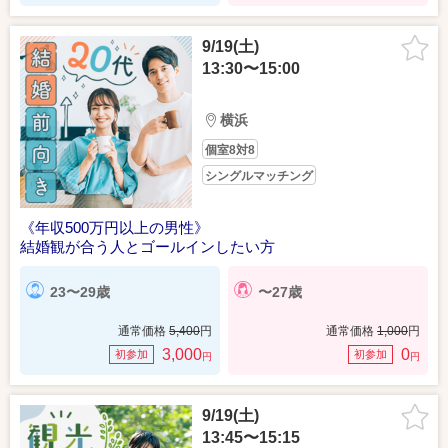
9/19(土)
13:30〜15:00
横浜
個室8対8
シングルマッチング
《年収500万円以上の男性》
結婚観が合う人とゴールインしたい方
23〜29歳
〜27歳
通常価格
5,400
円
通常価格
1,000
円
3,000
0
初参加
初参加
円
円
9/19(土)
13:45〜15:15