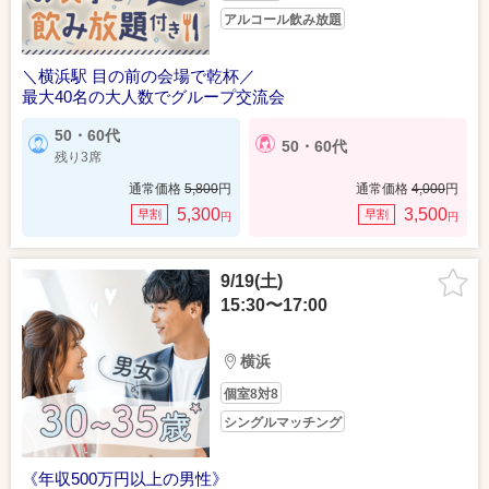
アルコール飲み放題
＼横浜駅 目の前の会場で乾杯／
最大40名の大人数でグループ交流会
50・60代
50・60代
残り3席
通常価格
5,800
円
通常価格
4,000
円
5,300
3,500
早割
早割
円
円
9/19(土)
15:30〜17:00
横浜
個室8対8
シングルマッチング
《年収500万円以上の男性》