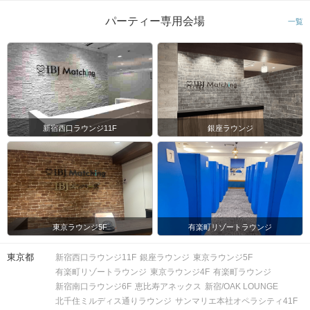
パーティー専用会場
一覧
新宿西口ラウンジ11F
銀座ラウンジ
東京ラウンジ5F
有楽町リゾートラウンジ
東京都
新宿西口ラウンジ11F
銀座ラウンジ
東京ラウンジ5F
有楽町リゾートラウンジ
東京ラウンジ4F
有楽町ラウンジ
新宿南口ラウンジ6F
恵比寿アネックス
新宿/OAK LOUNGE
北千住ミルディス通りラウンジ
サンマリエ本社オペラシティ41F