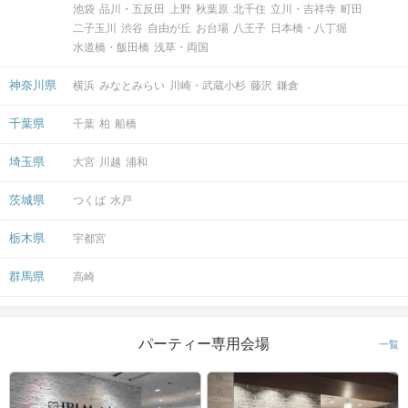
池袋
品川・五反田
上野
秋葉原
北千住
立川・吉祥寺
町田
二子玉川
渋谷
自由が丘
お台場
八王子
日本橋・八丁堀
水道橋・飯田橋
浅草・両国
神奈川県
横浜
みなとみらい
川崎・武蔵小杉
藤沢
鎌倉
千葉県
千葉
柏
船橋
埼玉県
大宮
川越
浦和
茨城県
つくば
水戸
栃木県
宇都宮
群馬県
高崎
パーティー専用会場
一覧