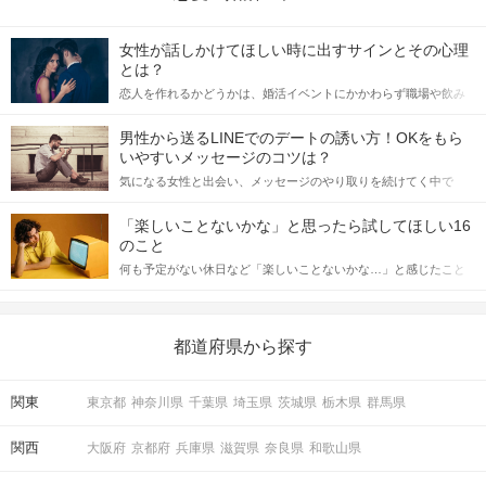
女性が話しかけてほしい時に出すサインとその心理
とは？
恋人を作れるかどうかは、婚活イベントにかかわらず職場や飲み
会の場で女性が話しかけて欲しい時に出すサインに、早く気づい
てアプローチできるかにも左右されます。 これから恋人作りを本
男性から送るLINEでのデートの誘い方！OKをもら
格的に始めようとしている方は、女性が異性を求めて出すサイン
いやすいメッセージのコツは？
をしっかりと理解し、正しい行動に移せるかどうかが重要。 この
気になる女性と出会い、メッセージのやり取りを続けてく中で
記事では、女性が話しかけて欲しい時に出すサインとその心理を
「この人いいな」と感じたら、次はデートに誘いたくなるもの。
詳しく解説した後、婚活イベントで実際にサインを受け取った場
しかし、中には「どう誘ったらいいの？」とお困りの男性もいら
合にどのような行動に繋げるべきかをご紹介していきます。
「楽しいことないかな」と思ったら試してほしい16
っしゃるのではないでしょうか。 そこで今回は、男性から女性へ
のこと
送るLINEでのデートの誘い方のコツをご紹介します。例文も混じ
何も予定がない休日など「楽しいことないかな…」と感じたこと
えながら解説するので、ぜひ参考にしてください。
がある人もいるのでは？ 日常が退屈に感じるなら、いますぐ楽し
いことを始めましょう！ いますぐ楽しい気分になれる対処法か
ら、恋愛・自分磨き・趣味などジャンル別の楽しいことまで、16
の楽しいことアイデアを集めました♪ いままさに楽しいことを探し
都道府県から探す
ている方は必見です。
関東
東京都
神奈川県
千葉県
埼玉県
茨城県
栃木県
群馬県
関西
大阪府
京都府
兵庫県
滋賀県
奈良県
和歌山県