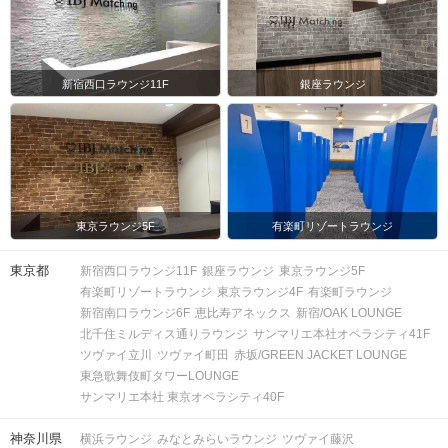
新宿西口ラウンジ11F
銀座ラウンジ
東京ラウンジ5F
有楽町リゾートラウンジ
東京都
新宿西口ラウンジ11F
銀座ラウンジ
東京ラウンジ5F
有楽町リゾートラウンジ
東京ラウンジ4F
有楽町ラウンジ
新宿南口ラウンジ6F
恵比寿アネックス
新宿/OAK LOUNGE
北千住ミルディス通りラウンジ
サンマリエ本社オペラシティ41F
ツヴァイ立川
ツヴァイ町田
赤坂/GREEN JACKET LOUNGE
東急歌舞伎町タワーLOUNGE
サンマリエ本社 東京オペラシティ40F
神奈川県
横浜ラウンジ
みなとみらいラウンジ
ツヴァイ藤沢