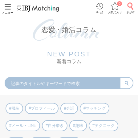
0
りれき
お気に入り
さがす
メニュー
恋愛・婚活コラム
NEW POST
新着コラム
#服装
#プロフィール
#会話
#マッチング
#メール・LINE
#自分磨き
#趣味
#テクニック