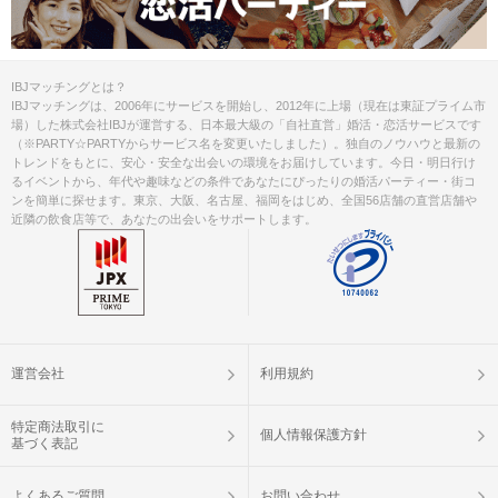
IBJマッチングとは？
IBJマッチングは、2006年にサービスを開始し、2012年に上場（現在は東証プライム市
場）した株式会社IBJが運営する、日本最大級の「自社直営」婚活・恋活サービスです
（※PARTY☆PARTYからサービス名を変更いたしました）。独自のノウハウと最新の
トレンドをもとに、安心・安全な出会いの環境をお届けしています。今日・明日行け
るイベントから、年代や趣味などの条件であなたにぴったりの婚活パーティー・街コ
ンを簡単に探せます。東京、大阪、名古屋、福岡をはじめ、全国56店舗の直営店舗や
近隣の飲食店等で、あなたの出会いをサポートします。
運営会社
利用規約
特定商法取引に
個人情報保護方針
基づく表記
よくあるご質問
お問い合わせ