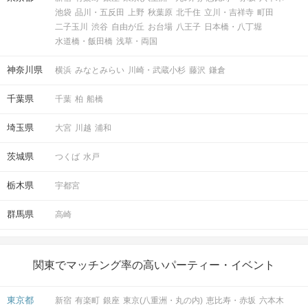
池袋
品川・五反田
上野
秋葉原
北千住
立川・吉祥寺
町田
二子玉川
渋谷
自由が丘
お台場
八王子
日本橋・八丁堀
水道橋・飯田橋
浅草・両国
神奈川県
横浜
みなとみらい
川崎・武蔵小杉
藤沢
鎌倉
千葉県
千葉
柏
船橋
埼玉県
大宮
川越
浦和
茨城県
つくば
水戸
栃木県
宇都宮
群馬県
高崎
関東でマッチング率の高いパーティー・イベント
東京都
新宿
有楽町
銀座
東京(八重洲・丸の内)
恵比寿・赤坂
六本木