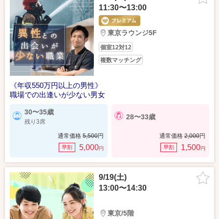
11:30〜13:00
東京ラウンジ5F
個室12対12
複数マッチング
《年収550万円以上の男性》
職場での出逢いが少ない男女
30〜35歳
28〜33歳
残り3席
通常価格
5,500
円
通常価格
2,000
円
5,000
1,500
早割
早割
円
円
9/19(土)
13:00〜14:30
東京/5階