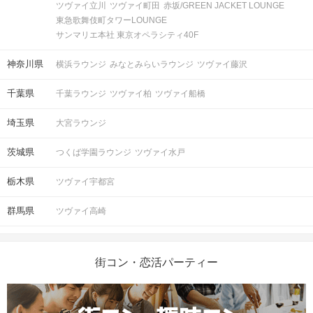
ツヴァイ立川
ツヴァイ町田
赤坂/GREEN JACKET LOUNGE
東急歌舞伎町タワーLOUNGE
サンマリエ本社 東京オペラシティ40F
神奈川県
横浜ラウンジ
みなとみらいラウンジ
ツヴァイ藤沢
千葉県
千葉ラウンジ
ツヴァイ柏
ツヴァイ船橋
埼玉県
大宮ラウンジ
茨城県
つくば学園ラウンジ
ツヴァイ水戸
栃木県
ツヴァイ宇都宮
群馬県
ツヴァイ高崎
街コン・恋活パーティー