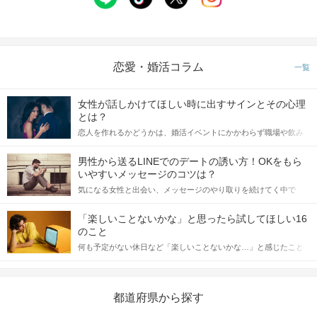
恋愛・婚活コラム
一覧
女性が話しかけてほしい時に出すサインとその心理
とは？
恋人を作れるかどうかは、婚活イベントにかかわらず職場や飲み
会の場で女性が話しかけて欲しい時に出すサインに、早く気づい
てアプローチできるかにも左右されます。 これから恋人作りを本
男性から送るLINEでのデートの誘い方！OKをもら
格的に始めようとしている方は、女性が異性を求めて出すサイン
いやすいメッセージのコツは？
をしっかりと理解し、正しい行動に移せるかどうかが重要。 この
気になる女性と出会い、メッセージのやり取りを続けてく中で
記事では、女性が話しかけて欲しい時に出すサインとその心理を
「この人いいな」と感じたら、次はデートに誘いたくなるもの。
詳しく解説した後、婚活イベントで実際にサインを受け取った場
しかし、中には「どう誘ったらいいの？」とお困りの男性もいら
合にどのような行動に繋げるべきかをご紹介していきます。
「楽しいことないかな」と思ったら試してほしい16
っしゃるのではないでしょうか。 そこで今回は、男性から女性へ
のこと
送るLINEでのデートの誘い方のコツをご紹介します。例文も混じ
何も予定がない休日など「楽しいことないかな…」と感じたこと
えながら解説するので、ぜひ参考にしてください。
がある人もいるのでは？ 日常が退屈に感じるなら、いますぐ楽し
いことを始めましょう！ いますぐ楽しい気分になれる対処法か
ら、恋愛・自分磨き・趣味などジャンル別の楽しいことまで、16
の楽しいことアイデアを集めました♪ いままさに楽しいことを探し
都道府県から探す
ている方は必見です。