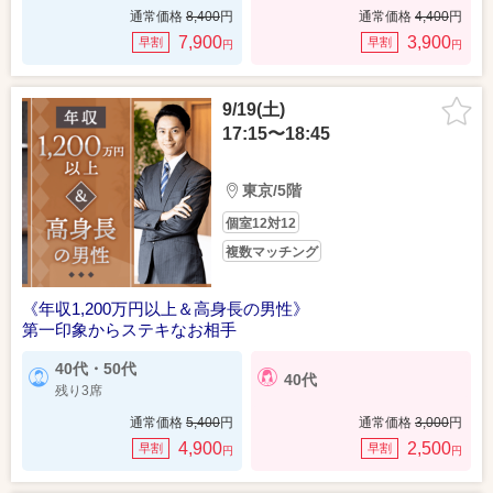
通常価格
8,400
円
通常価格
4,400
円
7,900
3,900
早割
早割
円
円
9/19(土)
17:15〜18:45
東京/5階
個室12対12
複数マッチング
《年収1,200万円以上＆高身長の男性》
第一印象からステキなお相手
40代・50代
40代
残り3席
通常価格
5,400
円
通常価格
3,000
円
4,900
2,500
早割
早割
円
円