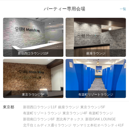
パーティー専用会場
一覧
新宿西口ラウンジ11F
銀座ラウンジ
東京ラウンジ5F
有楽町リゾートラウンジ
東京都
新宿西口ラウンジ11F
銀座ラウンジ
東京ラウンジ5F
有楽町リゾートラウンジ
東京ラウンジ4F
有楽町ラウンジ
新宿南口ラウンジ6F
恵比寿アネックス
新宿/OAK LOUNGE
北千住ミルディス通りラウンジ
サンマリエ本社オペラシティ41F