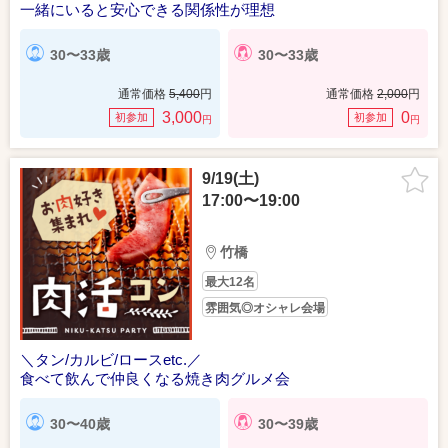
一緒にいると安心できる関係性が理想
30〜33歳
30〜33歳
通常価格
5,400
円
通常価格
2,000
円
3,000
0
初参加
初参加
円
円
9/19(土)
17:00〜19:00
竹橋
最大12名
雰囲気◎オシャレ会場
＼タン/カルビ/ロースetc.／
食べて飲んで仲良くなる焼き肉グルメ会
30〜40歳
30〜39歳