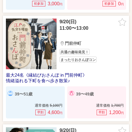
3,000
0
初参加
初参加
円
円
9/20(日)
11:00〜13:00
門前仲町
共通の趣味発見！
まったりおさんぽコン
最大24名《縁結びおさんぽ in 門前仲町》
情緒溢れる下町を食べ歩き散策♪
39〜51歳
39〜49歳
通常価格
5,100
円
通常価格
1,700
円
4,600
1,200
早割
早割
円
円
9/20(日)