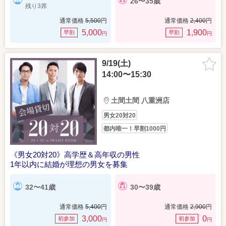
26〜35歳
残り3席
通常価格
5,500
円
通常価格
2,400
円
5,000
1,900
早割
早割
円
円
9/19(土)
14:00〜15:30
土間土間 八重洲店
男女20対20
都内唯一！早割1000円
《男女20対20》高学歴＆高年収の男性
1年以内に結婚が理想の男女を募集
32〜41歳
30〜39歳
通常価格
5,400
円
通常価格
2,900
円
3,000
0
初参加
初参加
円
円