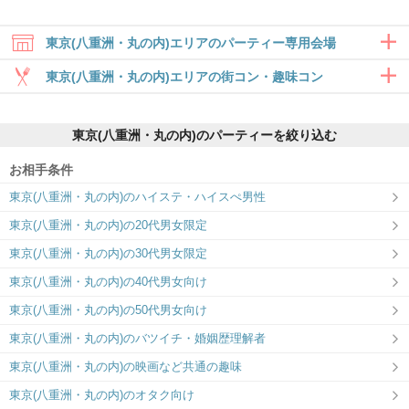
東京(八重洲・丸の内)エリアのパーティー専用会場
東京(八重洲・丸の内)エリアの街コン・趣味コン
合コン・食事付き
東京(八重洲・丸の内)のパーティーを絞り込む
6対6～｜食事・ドリンク付きグループト
ーク
お相手条件
東京ラウンジ5F
東京ラウンジ4F
東京(八重洲・丸の内)のハイステ・ハイスぺ男性
関東エリア最大規模の会場で運命の出会
【IBJ Matching】洗練された大人のラウ
い♡
ンジで運命の出会い
東京(八重洲・丸の内)の20代男女限定
趣味コン・体験コン
東京(八重洲・丸の内)の30代男女限定
6対6～｜同じ趣味のお相手と出会える
東京(八重洲・丸の内)の40代男女向け
東京(八重洲・丸の内)の50代男女向け
東京(八重洲・丸の内)のバツイチ・婚姻歴理解者
東京(八重洲・丸の内)の映画など共通の趣味
東京(八重洲・丸の内)のオタク向け