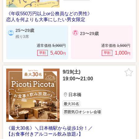
《年収550万円以上or公務員などの男性》
恋人を何よりも大事にしたい男女限定
25〜29歳
23〜29歳
残り3席
通常価格
5,900
円
通常価格
1,500
円
5,400
1,000
早割
早割
円
円
9/19(土)
19:00〜21:00
日本橋
最大30名
雰囲気◎オシャレ会場
《最大30名》＼日本橋駅から徒歩1分！／
【お食事付きアルコール飲み放題♪】