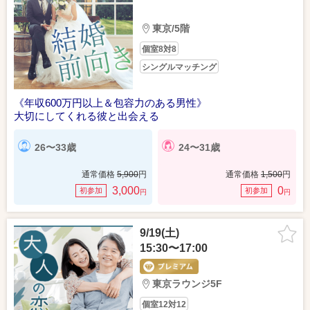
東京/5階
個室8対8
シングルマッチング
《年収600万円以上＆包容力のある男性》
大切にしてくれる彼と出会える
26〜33歳
24〜31歳
通常価格
5,900
円
通常価格
1,500
円
3,000
0
初参加
初参加
円
円
9/19(土)
15:30〜17:00
東京ラウンジ5F
個室12対12