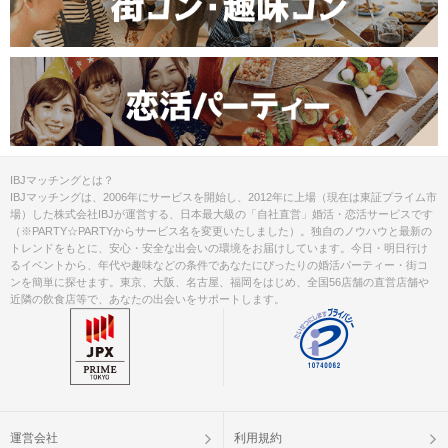
IBJマッチングとは？
IBJマッチングは、2006年にサービスを開始し、2012年に上場（現在は東証プライム市
場）した株式会社IBJが運営する、日本最大級の「自社直営」婚活・恋活サービスです
（※PARTY☆PARTYからサービス名を変更いたしました）。独自のノウハウと最新の
トレンドをもとに、安心・安全な出会いの環境をお届けしています。今日・明日行け
るイベントから、年代や趣味などの条件であなたにぴったりの婚活パーティー・街コ
ンを簡単に探せます。東京、大阪、名古屋、福岡をはじめ、全国56店舗の直営店舗や
近隣の飲食店等で、あなたの出会いをサポートします。
運営会社
利用規約