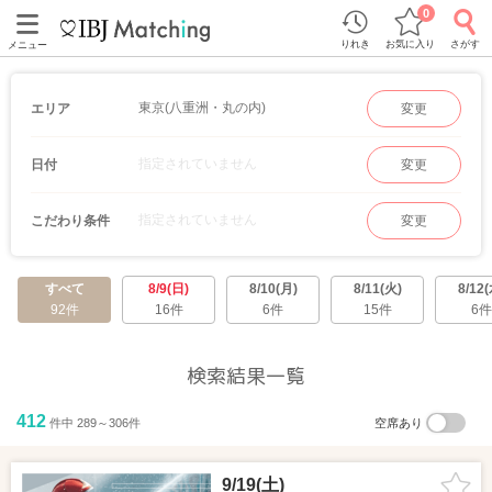
0
りれき
お気に入り
さがす
メニュー
東京(八重洲・丸の内)
エリア
変更
指定されていません
日付
変更
指定されていません
こだわり条件
変更
すべて
8/9(日)
8/10(月)
8/11(火)
8/12(
92件
16件
6件
15件
6件
検索結果一覧
412
件中 289～306件
空席あり
9/19(土)