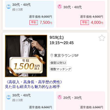
30代・40代
30代・40代
残り3席
通常価格
8,000
円
通常価格
4,500
円
7,500
4,000
早割
早割
円
円
9/19(土)
19:15〜20:45
東京ラウンジ5F
個室12対12
複数マッチング
《高収入・高身長・高学歴の男性》
見た目も経済力も魅力的なお相手
30代・40代
20代・30代
残り3席
通常価格
8,500
円
通常価格
2,500
円