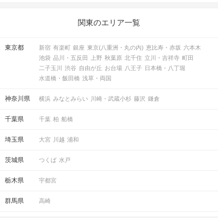
関東のエリア一覧
東京都
新宿
有楽町
銀座
東京(八重洲・丸の内)
恵比寿・赤坂
六本木
池袋
品川・五反田
上野
秋葉原
北千住
立川・吉祥寺
町田
二子玉川
渋谷
自由が丘
お台場
八王子
日本橋・八丁堀
水道橋・飯田橋
浅草・両国
神奈川県
横浜
みなとみらい
川崎・武蔵小杉
藤沢
鎌倉
千葉県
千葉
柏
船橋
埼玉県
大宮
川越
浦和
茨城県
つくば
水戸
栃木県
宇都宮
群馬県
高崎