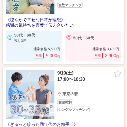
複数マッチング
《穏やかで幸せな日常が理想》
感謝の気持ちを言葉で伝え合いたい
50代・60代
50代・60代
残り3席
通常価格
5,500
円
通常価格
3,400
円
5,000
2,900
早割
早割
円
円
9/19(土)
17:00〜18:30
東京/5階
個室8対8
シングルマッチング
《ぎゅっと絞った同年代のお相手♡》