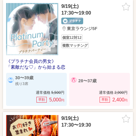
9/19(土)
17:30〜19:00
東京ラウンジ5F
個室12対12
複数マッチング
《プラチナ会員の男女》
「素敵だな♡」から始まる恋
30〜39歳
28〜37歳
残り3席
通常価格
5,500
円
通常価格
2,900
円
5,000
2,400
早割
早割
円
円
9/19(土)
17:30〜19:30