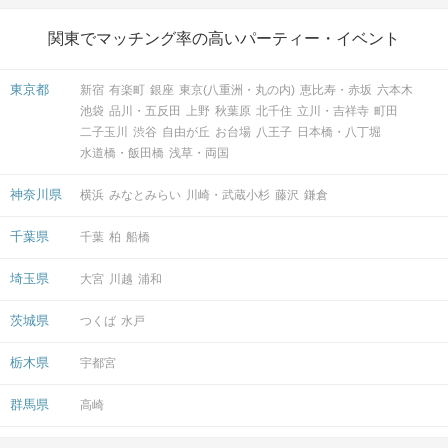
関東でマッチング率の高いパーティー・イベント
東京都
新宿
有楽町
銀座
東京(八重洲・丸の内)
恵比寿・赤坂
六本木
池袋
品川・五反田
上野
秋葉原
北千住
立川・吉祥寺
町田
二子玉川
渋谷
自由が丘
お台場
八王子
日本橋・八丁堀
水道橋・飯田橋
浅草・両国
神奈川県
横浜
みなとみらい
川崎・武蔵小杉
藤沢
鎌倉
千葉県
千葉
柏
船橋
埼玉県
大宮
川越
浦和
茨城県
つくば
水戸
栃木県
宇都宮
群馬県
高崎