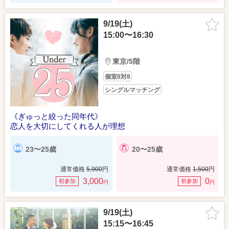
9/19(土)
15:00〜16:30
東京/5階
個室8対8
シングルマッチング
《ぎゅっと絞った同年代》
恋人を大切にしてくれる人が理想
23〜25歳
20〜25歳
通常価格
5,900
円
通常価格
1,500
円
3,000
0
初参加
初参加
円
円
9/19(土)
15:15〜16:45