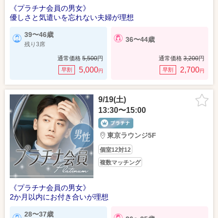
《プラチナ会員の男女》
優しさと気遣いを忘れない夫婦が理想
39〜46歳
36〜44歳
残り3席
通常価格
5,500
円
通常価格
3,200
円
5,000
2,700
早割
早割
円
円
9/19(土)
13:30〜15:00
東京ラウンジ5F
個室12対12
複数マッチング
《プラチナ会員の男女》
2か月以内にお付き合いが理想
28〜37歳