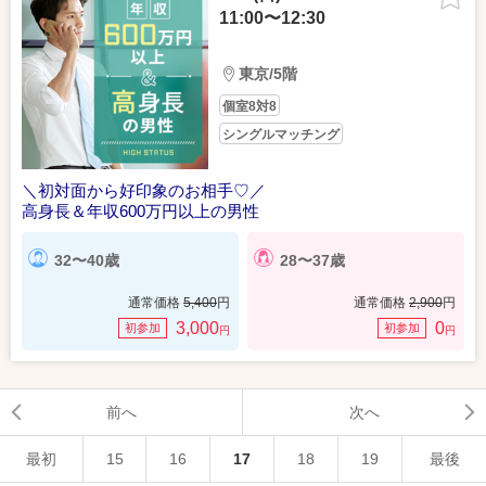
11:00〜12:30
東京/5階
個室8対8
シングルマッチング
＼初対面から好印象のお相手♡／
高身長＆年収600万円以上の男性
32〜40歳
28〜37歳
通常価格
5,400
円
通常価格
2,900
円
3,000
0
初参加
初参加
円
円
前へ
次へ
最初
15
16
17
18
19
最後