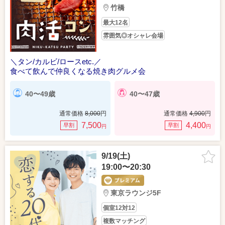
竹橋
最大12名
雰囲気◎オシャレ会場
＼タン/カルビ/ロースetc.／
食べて飲んで仲良くなる焼き肉グルメ会
40〜49歳
40〜47歳
通常価格
8,000
円
通常価格
4,900
円
7,500
4,400
早割
早割
円
円
9/19(土)
19:00〜20:30
東京ラウンジ5F
個室12対12
複数マッチング