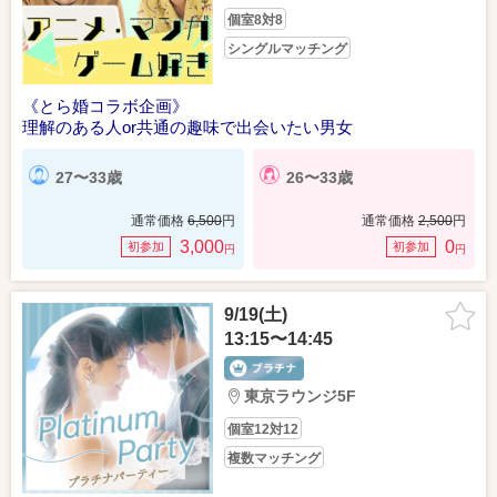
個室8対8
シングルマッチング
《とら婚コラボ企画》
理解のある人or共通の趣味で出会いたい男女
27〜33歳
26〜33歳
通常価格
6,500
円
通常価格
2,500
円
3,000
0
初参加
初参加
円
円
9/19(土)
13:15〜14:45
東京ラウンジ5F
個室12対12
複数マッチング