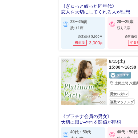
《ぎゅっと絞った同年代》
恋人を大切にしてくれる人が理想
23〜25歳
20〜25歳
残り1席
残り2席
通常価格
5,900
円
通常価格
3,000
初参加
初参
円
8/15(土)
15:00〜16:30
土間土間 八重
男女12対12
複数マッチング
《プラチナ会員の男女》
大切に思いやれる関係が理想
40代・50代
40代・50代