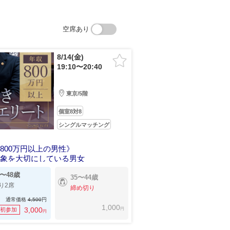
空席あり
8/14(金)
19:10〜20:40
東京/5階
個室8対8
シングルマッチング
800万円以上の男性》
印象を大切にしている男女
7〜48歳
35〜44歳
り2席
締め切り
通常価格
4,500
円
1,000
円
3,000
初参加
円