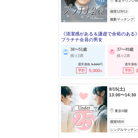
東京ラウンジ5
個室12対12
複数マッチング
《清潔感がある＆謙虚で余裕のある
プラチナ会員の男女
38〜51歳
37〜49歳
残り2席
残り2席
通常価格
5,500
円
通常価格
5,000
2
早割
早割
円
8/15(土)
13:00〜14:30
東京/5階
個室8対8
シングルマッチン