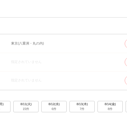
東京(八重洲・丸の内)
指定されていません
指定されていません
(月)
8/11(火)
8/12(水)
8/13(木)
8/14(金)
件
15件
6件
7件
8件