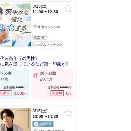
8/15(土)
11:00〜12:30
東京ラウンジ5F
個室8対8
シングルマッチング
年代＆高年収の男性》
感に気を遣っているなど第一印象が素
9〜35歳
28〜33歳
り1席
残り2席
通常価格
5,500
円
通常価格
2,000
円
3,000
0
初参加
初参加
円
円
8/15(土)
13:00〜14:30