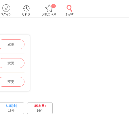
0
ログイン
りれき
お気に入り
さがす
変更
変更
変更
8/15(土)
8/16(日)
18件
16件