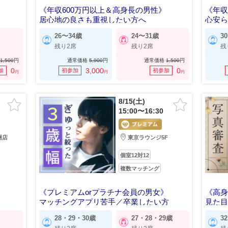
《年収600万円以上＆高身長の男性》
《年収
居心地の良さも重視したい方へ
心安
26〜34歳
24〜31歳
3
残り2席
残り2席
残
1,500
円
通常価格
5,900
円
通常価格
1,500
円
0
3,000
0
加
初参加
初参加
円
円
円
8/15(土)
15:00〜16:30
洲店
東京ラウンジ5F
個室12対12
複数マッチング
《プレミアムorプラチナ会員の男女》
《高身
マッチングアプリ苦手／卒業したい方
見た
28・29・30歳
27・28・29歳
3