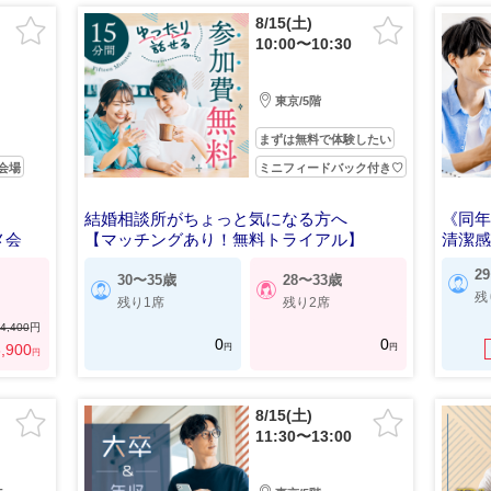
8/15(土)
10:00〜10:30
東京/5階
まずは無料で体験したい
会場
ミニフィードバック付き♡
結婚相談所がちょっと気になる方へ
《同
メ会
【マッチングあり！無料トライアル】
清潔
敵
2
30〜35歳
28〜33歳
残
残り1席
残り2席
4,400
円
0
0
円
円
,900
円
8/15(土)
11:30〜13:00