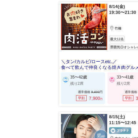
8/14(金)
19:30〜21:30
竹橋
最大12名
雰囲気◎オシャレ
＼タン/カルビ/ロースetc.／
食べて飲んで仲良くなる焼き肉グル
35〜42歳
33〜41歳
残り2席
残り2席
通常価格
8,400
円
通常価格
7,900
3
早割
早割
円
8/15(土)
11:15〜12:45