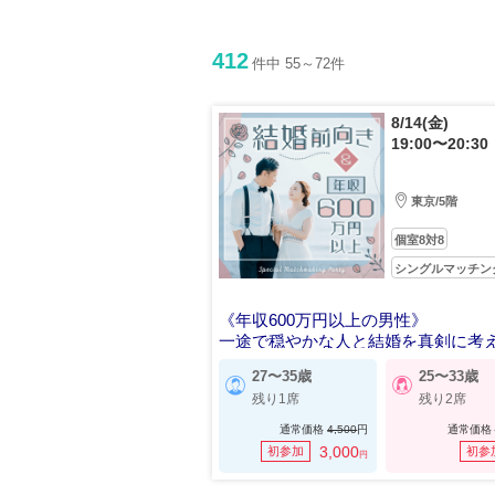
412
件中 55～72件
8/14(金)
19:00〜20:30
東京/5階
個室8対8
シングルマッチン
《年収600万円以上の男性》
一途で穏やかな人と結婚を真剣に考
27〜35歳
25〜33歳
残り1席
残り2席
通常価格
4,500
円
通常価格
3,000
初参加
初参
円