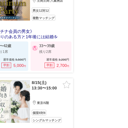
土間土間 八重洲店
男女12対12
複数マッチング
ラチナ会員の男女》
りのある方と1年後には結婚を
5〜42歳
33〜39歳
り1席
残り2席
通常価格
5,500
円
通常価格
3,200
円
5,000
2,700
早割
早割
円
円
8/15(土)
13:30〜15:00
東京/5階
個室8対8
シングルマッチング