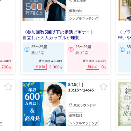
F
東京/5階
個室8対8
シングルマッチング
》
《参加回数5回以下の婚活ビギナー》
《プ
自立した大人カップルが理想
思いや
25〜29歳
23〜29歳
3
残り2席
残り2席
残
3,200
円
通常価格
4,900
円
通常価格
1,000
円
,700
3,000
0
初参加
初参加
円
円
円
8/15(土)
13:15〜14:45
東京ラウンジ5F
個室8対8
グ
シングルマッチング