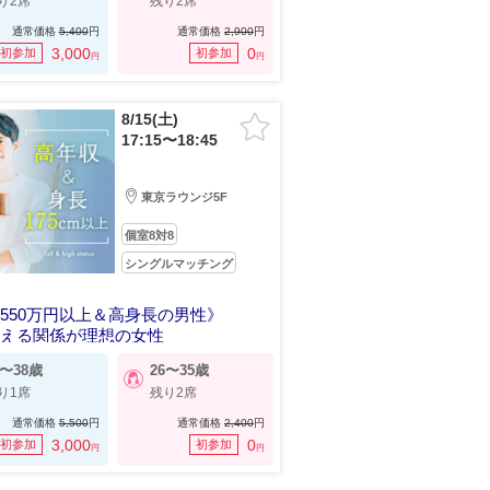
り2席
残り2席
通常価格
5,400
円
通常価格
2,900
円
3,000
0
初参加
初参加
円
円
8/15(土)
17:15〜18:45
東京ラウンジ5F
個室8対8
シングルマッチング
550万円以上＆高身長の男性》
合える関係が理想の女性
9〜38歳
26〜35歳
り1席
残り2席
通常価格
5,500
円
通常価格
2,400
円
3,000
0
初参加
初参加
円
円