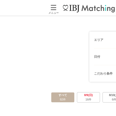
メニュー
エリア
日付
こだわり条件
すべて
8/9(日)
8/10
92件
16件
6