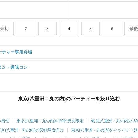
最初
2
3
4
5
6
最後
ーティー専用会場
コン・趣味コン
東京(八重洲・丸の内)のパーティーを絞り込む
東京ラウンジ4F
IBJ Matching】洗練された大人のラウンジで
命の出会い
ぺ男性
東京(八重洲・丸の内)の20代男女限定
東京(八重洲・丸の内)の3
味コン・体験コン
東京(八重洲・丸の内)の50代男女向け
東京(八重洲・丸の内)のバツイチ・
対6～｜同じ趣味のお相手と出会える