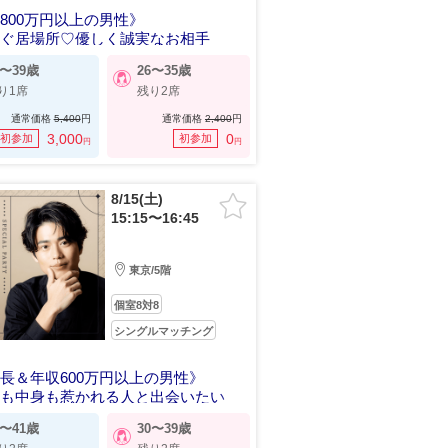
800万円以上の男性》
らぐ居場所♡優しく誠実なお相手
0〜39歳
26〜35歳
り1席
残り2席
通常価格
5,400
円
通常価格
2,400
円
3,000
0
初参加
初参加
円
円
8/15(土)
15:15〜16:45
東京/5階
個室8対8
シングルマッチング
長＆年収600万円以上の男性》
目も中身も惹かれる人と出会いたい
2〜41歳
30〜39歳