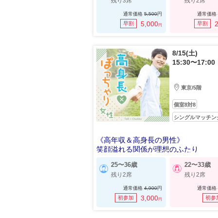
残り3席
残り2席
通常価格
5,500
円
通常価格
5,000
2
早割
早割
円
8/15(土)
15:30〜17:00
東京/5階
個室8対8
シングルマッチン
《高年収＆高身長の男性》
笑顔溢れる関係が理想のふたり
25〜36歳
22〜33歳
残り2席
残り2席
通常価格
4,900
円
通常価格
3,000
初参加
初参
円