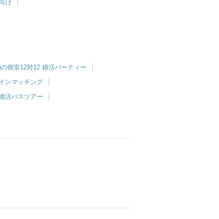
女向け
の個室12対12 婚活パーティー
ラインマッチング
の婚活バスツアー