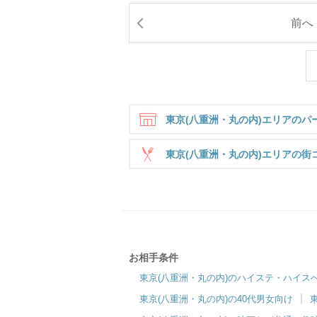
前へ
東京(八重洲・丸の内)エリアのパ
東京(八重洲・丸の内)エリアの街
東京ラウンジ5F
関東エリア最大規模の会場で運命の出会い♡
【
お相手条件
運
東京(八重洲・丸の内)のハイステ・ハイス
合コン・食事付き
趣
東京(八重洲・丸の内)の40代男女向け
6対6～｜食事・ドリンク付きグループトーク
6