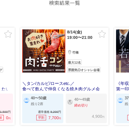
検索結果一覧
8/14(金)
19:00〜21:00
竹橋
最大12名
グ
雰囲気◎オシャレ会場
＼タン/カルビ/ロースetc.／
《年収
えたい
食べて飲んで仲良くなる焼き肉グルメ会
第一
40〜50歳
3
40〜49歳
残り2席
残
締め切り
1,500
円
通常価格
8,200
円
4,900
円
0
7,700
加
早割
円
円