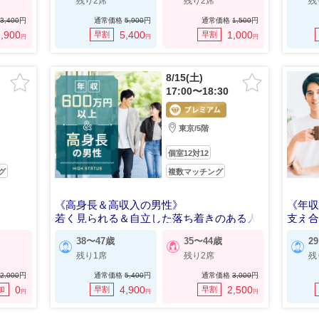
残り2席
残り2席
残
3,400
円
通常価格
5,900
円
通常価格
1,500
円
,900
5,400
1,000
早割
早割
円
円
円
8/15(土)
17:00〜18:30
東京/5階
個室12対12
グ
複数マッチング
《高身長＆高収入の男性》
《年収
若く見られる＆自立した落ち着きのある人
支え
38〜47歳
35〜44歳
2
残り1席
残り2席
残
2,000
円
通常価格
5,400
円
通常価格
3,000
円
0
4,900
2,500
加
早割
早割
円
円
円