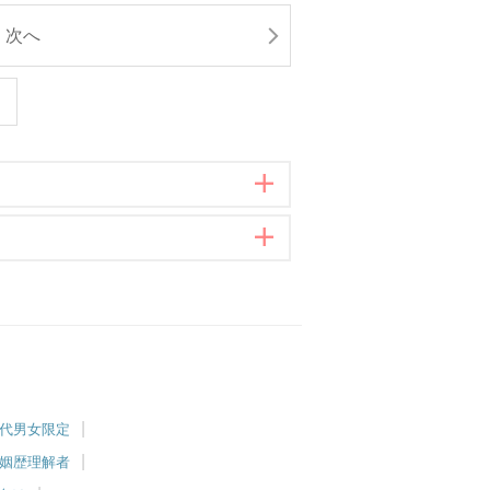
次へ
0代男女限定
婚姻歴理解者