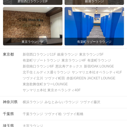
新宿西口ラウンジ11F
銀座ラウンジ
東京ラウンジ5F
有楽町リゾートラウンジ
東京都
新宿西口ラウンジ11F
銀座ラウンジ
東京ラウンジ5F
有楽町リゾートラウンジ
東京ラウンジ4F
有楽町ラウンジ
新宿南口ラウンジ6F
恵比寿アネックス
新宿/OAK LOUNGE
北千住ミルディス通りラウンジ
サンマリエ本社オペラシティ41F
ツヴァイ立川
ツヴァイ町田
赤坂/GREEN JACKET LOUNGE
東急歌舞伎町タワーLOUNGE
サンマリエ本社 東京オペラシティ40F
神奈川県
横浜ラウンジ
みなとみらいラウンジ
ツヴァイ藤沢
千葉県
千葉ラウンジ
ツヴァイ柏
ツヴァイ船橋
埼玉県
大宮ラウンジ