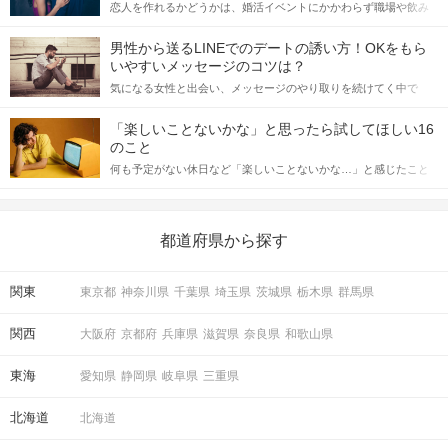
恋人を作れるかどうかは、婚活イベントにかかわらず職場や飲み
会の場で女性が話しかけて欲しい時に出すサインに、早く気づい
てアプローチできるかにも左右されます。 これから恋人作りを本
男性から送るLINEでのデートの誘い方！OKをもら
格的に始めようとしている方は、女性が異性を求めて出すサイン
いやすいメッセージのコツは？
をしっかりと理解し、正しい行動に移せるかどうかが重要。 この
気になる女性と出会い、メッセージのやり取りを続けてく中で
記事では、女性が話しかけて欲しい時に出すサインとその心理を
「この人いいな」と感じたら、次はデートに誘いたくなるもの。
詳しく解説した後、婚活イベントで実際にサインを受け取った場
しかし、中には「どう誘ったらいいの？」とお困りの男性もいら
合にどのような行動に繋げるべきかをご紹介していきます。
「楽しいことないかな」と思ったら試してほしい16
っしゃるのではないでしょうか。 そこで今回は、男性から女性へ
のこと
送るLINEでのデートの誘い方のコツをご紹介します。例文も混じ
何も予定がない休日など「楽しいことないかな…」と感じたこと
えながら解説するので、ぜひ参考にしてください。
がある人もいるのでは？ 日常が退屈に感じるなら、いますぐ楽し
いことを始めましょう！ いますぐ楽しい気分になれる対処法か
ら、恋愛・自分磨き・趣味などジャンル別の楽しいことまで、16
の楽しいことアイデアを集めました♪ いままさに楽しいことを探し
都道府県から探す
ている方は必見です。
関東
東京都
神奈川県
千葉県
埼玉県
茨城県
栃木県
群馬県
関西
大阪府
京都府
兵庫県
滋賀県
奈良県
和歌山県
東海
愛知県
静岡県
岐阜県
三重県
北海道
北海道