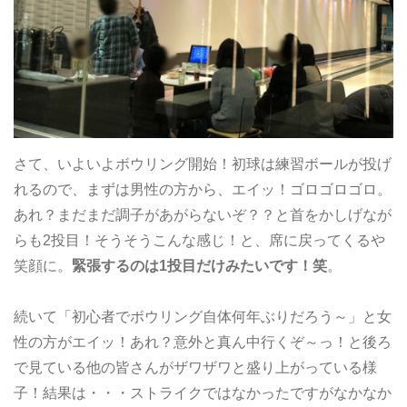
さて、いよいよボウリング開始！初球は練習ボールが投げ
れるので、まずは男性の方から、エイッ！ゴロゴロゴロ。
あれ？まだまだ調子があがらないぞ？？と首をかしげなが
らも2投目！そうそうこんな感じ！と、席に戻ってくるや
笑顔に。
緊張するのは1投目だけみたいです！笑
。
続いて「初心者でボウリング自体何年ぶりだろう～」と女
性の方がエイッ！あれ？意外と真ん中行くぞ～っ！と後ろ
で見ている他の皆さんがザワザワと盛り上がっている様
子！結果は・・・ストライクではなかったですがなかなか