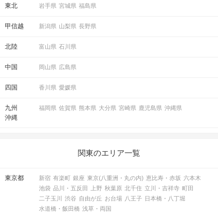
東北
岩手県
宮城県
福島県
甲信越
新潟県
山梨県
長野県
北陸
富山県
石川県
中国
岡山県
広島県
四国
香川県
愛媛県
九州
福岡県
佐賀県
熊本県
大分県
宮崎県
鹿児島県
沖縄県
沖縄
関東のエリア一覧
東京都
新宿
有楽町
銀座
東京(八重洲・丸の内)
恵比寿・赤坂
六本木
池袋
品川・五反田
上野
秋葉原
北千住
立川・吉祥寺
町田
二子玉川
渋谷
自由が丘
お台場
八王子
日本橋・八丁堀
水道橋・飯田橋
浅草・両国