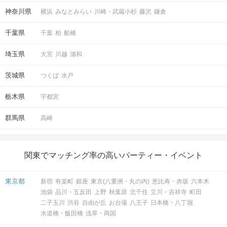
神奈川県
横浜
みなとみらい
川崎・武蔵小杉
藤沢
鎌倉
千葉県
千葉
柏
船橋
埼玉県
大宮
川越
浦和
茨城県
つくば
水戸
栃木県
宇都宮
群馬県
高崎
関東でマッチング率の高いパーティー・イベント
東京都
新宿
有楽町
銀座
東京(八重洲・丸の内)
恵比寿・赤坂
六本木
池袋
品川・五反田
上野
秋葉原
北千住
立川・吉祥寺
町田
二子玉川
渋谷
自由が丘
お台場
八王子
日本橋・八丁堀
水道橋・飯田橋
浅草・両国