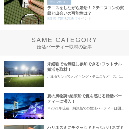
街コンのコツ
テニスをしながら婚活！？テニスコンの実
態と出会いの可能性は？
#趣味
#婚活方法
#イベント
SAME CATEGORY
婚活パーティー取材の記事
未経験でも気軽に参加できる♪フットサル
婚活を取材！
ボルダリングやハイキング・テニスなど、スポーツを楽しみながら行われる婚活イベントは様々ありますが、今回ご紹介するのは、ルールも比較的簡単で気軽に楽しめることから人気が高い、「フットサル婚活」。 サッカー経験者や社会人サークルでフットサルをしている方はもちろん、フットサル初心者の方にもオススメなのです！ 今回は実際にフットサル婚活に潜入し、実際の流れや参加者の様子などをご紹介します！「気になるけどどんな感じなんだろう…」「やったことがないけど大丈夫かな…」とお思いの方はぜひ最後までチェックしてくださいね♪
夏の風物詩♪納涼船で夏を感じる婚活パー
ティーに潜入！
※2021年現在、納涼船での婚活パーティーは開催を見合わせております。 ※こちらのコラムは、2018年に開催した内容を紹介しております。 100名～200名の大人数で開催される大型婚活パーティー。夏ならではのイベント「納涼船」で開催された浴衣着用の婚活パーティーをご紹介します！！
ハリネズミにチクッ♡ドキッ♡ハリネズミ