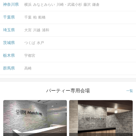
神奈川県
横浜
みなとみらい
川崎・武蔵小杉
藤沢
鎌倉
千葉県
千葉
柏
船橋
埼玉県
大宮
川越
浦和
茨城県
つくば
水戸
栃木県
宇都宮
群馬県
高崎
パーティー専用会場
一覧