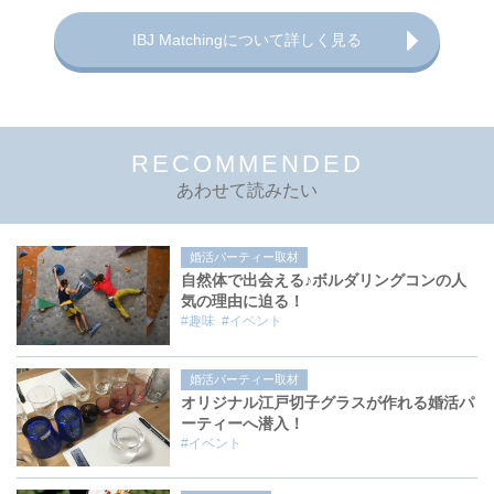
IBJ Matchingについて詳しく見る
RECOMMENDED
あわせて読みたい
婚活パーティー取材
自然体で出会える♪ボルダリングコンの人
気の理由に迫る！
#趣味
#イベント
婚活パーティー取材
オリジナル江戸切子グラスが作れる婚活パ
ーティーへ潜入！
#イベント