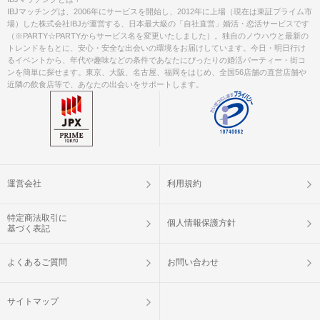
IBJマッチングは、2006年にサービスを開始し、2012年に上場（現在は東証プライム市
場）した株式会社IBJが運営する、日本最大級の「自社直営」婚活・恋活サービスです
（※PARTY☆PARTYからサービス名を変更いたしました）。独自のノウハウと最新の
トレンドをもとに、安心・安全な出会いの環境をお届けしています。今日・明日行け
るイベントから、年代や趣味などの条件であなたにぴったりの婚活パーティー・街コ
ンを簡単に探せます。東京、大阪、名古屋、福岡をはじめ、全国56店舗の直営店舗や
近隣の飲食店等で、あなたの出会いをサポートします。
運営会社
利用規約
特定商法取引に
個人情報保護方針
基づく表記
よくあるご質問
お問い合わせ
サイトマップ