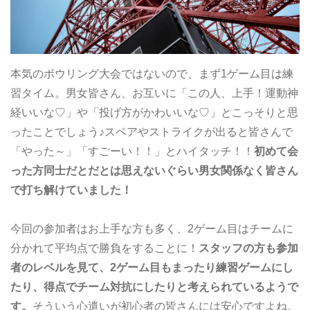
本気のボウリング大会ではないので、まず1ゲーム目は練
習タイム。男女皆さん、お互いに「この人、上手！運動神
経いいな♡」や「投げ方がかわいいな♡」とこっそりと思
ったことでしょう♪スペアやストライクが出ると皆さんで
「やった～」「すごーい！！」とハイタッチ！！
初めて会
った方同士だとだとは思えないぐらい男女関係なく皆さん
で打ち解けていました！
今回の参加者はお上手な方も多く、2ゲーム目はチームに
分かれて平均点で勝負をすることに！
スタッフの方も参加
者のレベルを見て、2ゲーム目もまったり練習ゲームにし
たり、得点でチーム対抗にしたりと考えられているようで
す。
そういう心遣いが初心者の皆さんには安心ですよね。