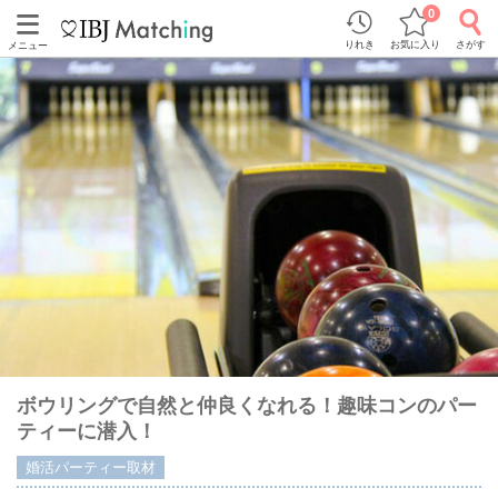
0
りれき
お気に入り
さがす
メニュー
ボウリングで自然と仲良くなれる！趣味コンのパー
ティーに潜入！
婚活パーティー取材