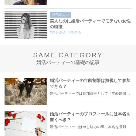
婚活のコツ
美人なのに婚活パーティーでモテない女性
の特徴
#自分磨き
#モテる
SAME CATEGORY
婚活パーティーの基礎の記事
婚活パーティーの年齢制限は無視して参加
できる？
婚活パーティーでは参加条件として「年齢制限」が設定されているものがほとんどです。 「参加したい企画は32歳までだけど、33歳の自分もギリギリ参加できないかな？」 「自分の年齢だと、出会いたい女性の年代と会える企画が少ない。年齢を誤魔化して参加できないかな」など、自分の年齢では参加できない婚活パーティーの企画に参加したいと感じる方も多いはず。そこで今回は、婚活パーティーの年齢制限について詳しくご紹介します。
婚活パーティーのプロフィールには本名を
書くべき？
婚活パーティーでは申し込みの際に本名を登録する必要がありますが、受付後に手渡されるプロフィールカードには、必ずしも漢字のフルネームを記載しなければならないという決まりはありません。 ただ、婚活初心者の中には、SNSなどを通じて個人情報を調べられることなどを恐れ、「本名を知られてしまうのは怖い……」など不安を感じている方もいらっしゃるのではないでしょうか。 そこで今回は、婚活パーティーで使用するプロフィールと名前についてご説明します。