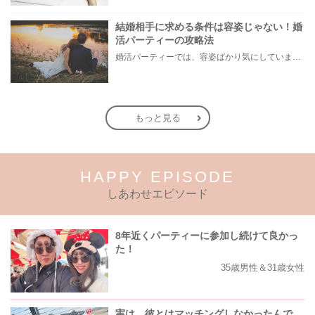
結婚相手に求める条件は容姿じゃない！婚
活パーティーの攻略法
婚活パーティーでは、容姿ばかり気にしていませんか？ 結婚願望はあるけど、自分に自信が持てない……。過去に婚活アプリを使ってみたものの、上手くいかなかった……などの経験から、自分の容姿が原因なのではと自信をなくしてしまう方もいらっしゃるかもしれません。 本記事では、男女共に成功する婚活パーティー攻略法として「見た目より大切な結婚相手の条件」「男女別の具体的な対策」「自分に合ったパーティーの選び方」をご紹介します。
もっと見る
HAPPY EPISODE
しあわせエピソード
8年近くパーティーに参加し続けて良かっ
た！
35歳男性＆31歳女性
実は、彼とはマッチングしなかったんで