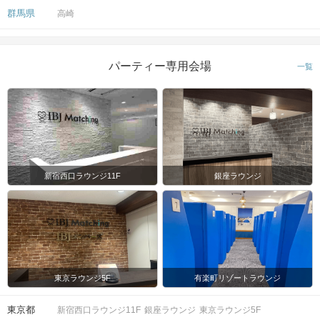
群馬県
高崎
パーティー専用会場
一覧
新宿西口ラウンジ11F
銀座ラウンジ
東京ラウンジ5F
有楽町リゾートラウンジ
東京都
新宿西口ラウンジ11F
銀座ラウンジ
東京ラウンジ5F