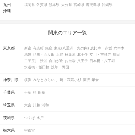
九州
福岡県
佐賀県
熊本県
大分県
宮崎県
鹿児島県
沖縄県
沖縄
関東のエリア一覧
東京都
新宿
有楽町
銀座
東京(八重洲・丸の内)
恵比寿・赤坂
六本木
池袋
品川・五反田
上野
秋葉原
北千住
立川・吉祥寺
町田
二子玉川
渋谷
自由が丘
お台場
八王子
日本橋・八丁堀
水道橋・飯田橋
浅草・両国
神奈川県
横浜
みなとみらい
川崎・武蔵小杉
藤沢
鎌倉
千葉県
千葉
柏
船橋
埼玉県
大宮
川越
浦和
茨城県
つくば
水戸
栃木県
宇都宮