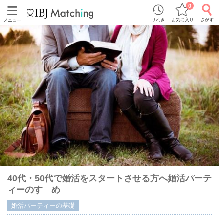
0
りれき
お気に入り
さがす
メニュー
40代・50代で婚活をスタートさせる方へ婚活パーテ
ィーのすゝめ
婚活パーティーの基礎