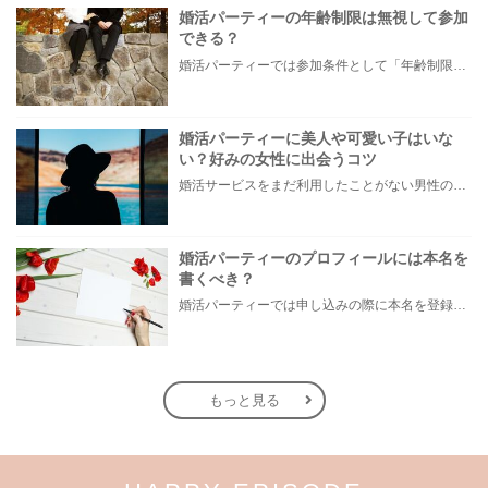
婚活パーティーの年齢制限は無視して参加
できる？
婚活パーティーでは参加条件として「年齢制限」が設定されているものがほとんどです。 「参加したい企画は32歳までだけど、33歳の自分もギリギリ参加できないかな？」 「自分の年齢だと、出会いたい女性の年代と会える企画が少ない。年齢を誤魔化して参加できないかな」など、自分の年齢では参加できない婚活パーティーの企画に参加したいと感じる方も多いはず。そこで今回は、婚活パーティーの年齢制限について詳しくご紹介します。
婚活パーティーに美人や可愛い子はいな
い？好みの女性に出会うコツ
婚活サービスをまだ利用したことがない男性の中には「どんな人が参加しているんだろう？」「美人な女性はいないのかな……」と気がかりな方もいらっしゃるでしょう。 ネガティブな口コミをインターネットで見かけることもありますが、昨今開催している婚活パーティーにおいては、美人や可愛い女性も多数参加しています。インターネットでの情報は、たまたまその人が参加したパーティーが悪かっただけかもしれませんし、出会いがなかったことの言い訳として嘘の投稿をしているだけの可能性もあるので鵜呑みにしてはいけません。辛口な評価をつける人は、婚活に対して理想が高くなりすぎているという傾向もあります。 今回は、美人の女性が婚活パーティーに参加する理由や、外見が好みの女性と婚活パーティーで距離を縮める方法をご紹介します。
婚活パーティーのプロフィールには本名を
書くべき？
婚活パーティーでは申し込みの際に本名を登録する必要がありますが、受付後に手渡されるプロフィールカードには、必ずしも漢字のフルネームを記載しなければならないという決まりはありません。 ただ、婚活初心者の中には、SNSなどを通じて個人情報を調べられることなどを恐れ、「本名を知られてしまうのは怖い……」など不安を感じている方もいらっしゃるのではないでしょうか。 そこで今回は、婚活パーティーで使用するプロフィールと名前についてご説明します。
もっと見る