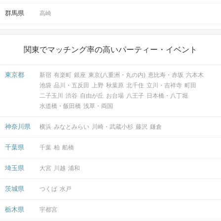
群馬県
高崎
関東でマッチング率の高いパーティー・イベント
東京都
新宿
有楽町
銀座
東京(八重洲・丸の内)
恵比寿・赤坂
六本木
池袋
品川・五反田
上野
秋葉原
北千住
立川・吉祥寺
町田
二子玉川
渋谷
自由が丘
お台場
八王子
日本橋・八丁堀
水道橋・飯田橋
浅草・両国
神奈川県
横浜
みなとみらい
川崎・武蔵小杉
藤沢
鎌倉
千葉県
千葉
柏
船橋
埼玉県
大宮
川越
浦和
茨城県
つくば
水戸
栃木県
宇都宮