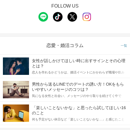
FOLLOW US
恋愛・婚活コラム
一覧
女性が話しかけてほしい時に出すサインとその心理
とは？
恋人を作れるかどうかは、婚活イベントにかかわらず職場や飲み
会の場で女性が話しかけて欲しい時に出すサインに、早く気づい
てアプローチできるかにも左右されます。 これから恋人作りを本
男性から送るLINEでのデートの誘い方！OKをもら
格的に始めようとしている方は、女性が異性を求めて出すサイン
いやすいメッセージのコツは？
をしっかりと理解し、正しい行動に移せるかどうかが重要。 この
気になる女性と出会い、メッセージのやり取りを続けてく中で
記事では、女性が話しかけて欲しい時に出すサインとその心理を
「この人いいな」と感じたら、次はデートに誘いたくなるもの。
詳しく解説した後、婚活イベントで実際にサインを受け取った場
しかし、中には「どう誘ったらいいの？」とお困りの男性もいら
合にどのような行動に繋げるべきかをご紹介していきます。
「楽しいことないかな」と思ったら試してほしい16
っしゃるのではないでしょうか。 そこで今回は、男性から女性へ
のこと
送るLINEでのデートの誘い方のコツをご紹介します。例文も混じ
何も予定がない休日など「楽しいことないかな…」と感じたこと
えながら解説するので、ぜひ参考にしてください。
がある人もいるのでは？ 日常が退屈に感じるなら、いますぐ楽し
いことを始めましょう！ いますぐ楽しい気分になれる対処法か