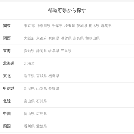
ら、恋愛・自分磨き・趣味などジャンル別の楽しいことまで、16
の楽しいことアイデアを集めました♪ いままさに楽しいことを探し
都道府県から探す
ている方は必見です。
関東
東京都
神奈川県
千葉県
埼玉県
茨城県
栃木県
群馬県
関西
大阪府
京都府
兵庫県
滋賀県
奈良県
和歌山県
東海
愛知県
静岡県
岐阜県
三重県
北海道
北海道
東北
岩手県
宮城県
福島県
甲信越
新潟県
山梨県
長野県
北陸
富山県
石川県
中国
岡山県
広島県
四国
香川県
愛媛県