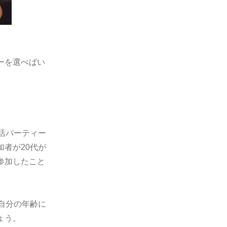
ーを選べばい
。
活パーティー
者が20代が
参加したこと
自分の年齢に
ょう。