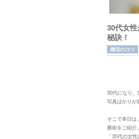
30代女
秘訣！
婚活のコツ
30代になり
写真ばかりが
そこで本日は
勝術をご紹介
「30代の女