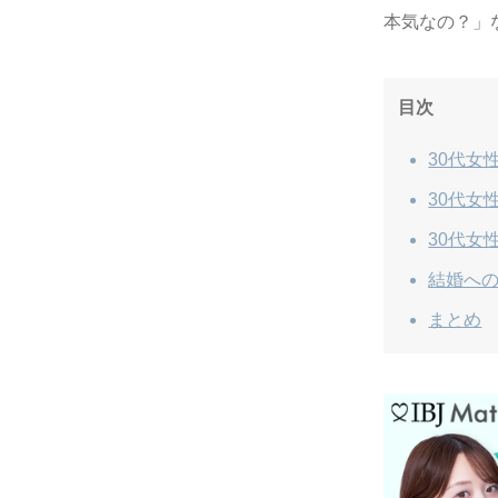
本気なの？」
目次
30代女
30代女
30代女
結婚へ
まとめ