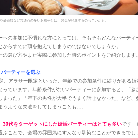
や価値観など共通点の多いお相手とは、関係が発展するのも早いかも。
ーへの参加に不慣れな方にとっては、そもそもどんなパーティ
とからすでに頭を抱えてしまうのではないでしょうか。
ーの選び方やまた実際に参加した時のポイントをご紹介します
らパーティーを選ぶ
限定、アラサー限定といった、年齢での参加条件に縛りがある婚
なっています。年齢条件がないパーティーに参加すると、「参加
しまった」「年下の男性が大半でうまく話せなかった」など、
まうような失敗をしてしまうことも…。
、
30代をターゲットにした婚活パーティーはとても多い
です！
選ぶことで、会場の雰囲気にすんなり馴染むことができるでし