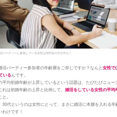
活パーティーに参加している女性は30代女の方が中心！
婚活パーティー参加者の年齢層をご存じですか？なんと
女性で
ている
んです。
の平均初婚年齢が上昇しているという話題は、たびたびニュー
これは初婚年齢の上昇と比例して、
婚活をしている女性の平均
こと。
、30代というのは女性にとって、まさに婚活に本腰を入れる年
いわけです！