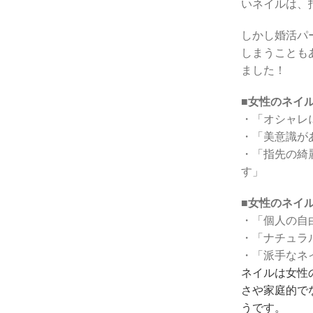
いネイルは、
しかし婚活パ
しまうことも
ました！
■
女性のネイ
・「オシャレ
・「美意識が
・「指先の綺
す」
■
女性のネイ
・「個人の自
・「ナチュラ
・「派手なネ
ネイルは女性
さや家庭的で
うです。