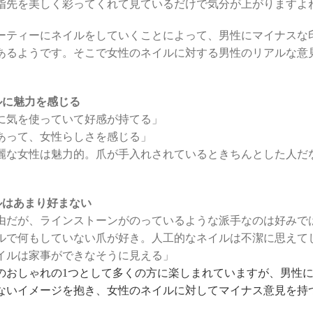
指先を美しく彩ってくれて見ているだけで気分が上がりますよ
ーティーにネイルをしていくことによって、男性にマイナスな
あるようです。そこで女性のネイルに対する男性のリアルな意
ルに魅力を感じる
に気を使っていて好感が持てる」
あって、女性らしさを感じる」
麗な女性は魅力的。爪が手入れされているときちんとした人だ
ルはあまり好まない
由だが、ラインストーンがのっているような派手なのは好みで
ルで何もしていない爪が好き。人工的なネイルは不潔に思えて
イルは家事ができなそうに見える」
のおしゃれの1つとして多くの方に楽しまれていますが、男性
ないイメージを抱き、女性のネイルに対してマイナス意見を持