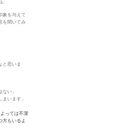
ね。
印象を与えて
見を聞いてみ
なと思いま
はない」
しまいます」
によっては不潔
つ方もいるよ