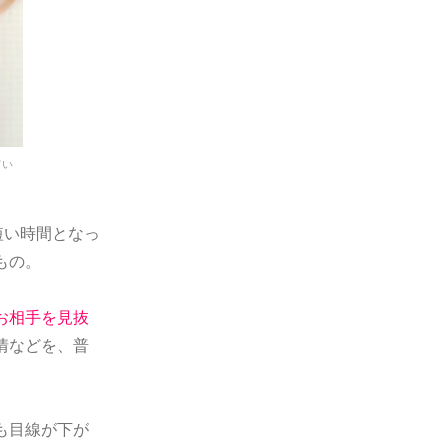
てい
短い時間となっ
もの。
お相手を見抜
情などを、普
も目線が下が