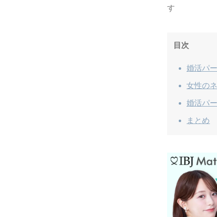
す
目次
婚活パ
女性の
婚活パ
まとめ