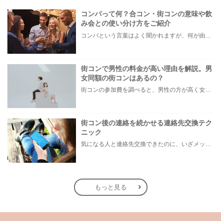
コンパって何？合コン・街コンの意味や飲
み会との使い分け方をご紹介
コンパという言葉はよく聞かれますが、何が由来になった言葉か考えたことはありますか？ コンパの他にも合コンや街コンなど似たような言葉があり、「自分が参加するイベントは一体どれに分類されるのだろう？」と考えることもあるでしょう。 そこでこの記事では、コンパとは何かを理解していただけるように、コンパ・合コン・街コンそれぞれの意味や語源を解説した後、コンパと飲み会の使い分けの仕方をご紹介します。
街コンで男性の料金が高い理由を解説。男
女同額の街コンはあるの？
街コンの参加費を調べると、男性の方が高く女性の方が安いという傾向がみられます。 なぜ男女で料金に差があるのでしょうか？ 本記事では、一般的な街コンの参加費用、街コンで男性の料金が高い理由、男女同額の街コンや女性の方が高い街コンについてご紹介します。
街コン後の連絡を続かせる連絡先交換テク
ニック
気になる人と連絡先交換できたのに、いざメッセージを送ってみたら返信がこない…ということは、街コンの出会いではよくあること。街コンでの連絡先交換の方法や、初回メッセージの内容、メッセージを送るタイミングでお相手に与える印象は大きく変わり、返信率が変動するため、連絡先交換ができたからといって、安心してはいけません。 街コンで出会ったお相手と連絡先交換をしたなら、一工夫加えてお相手からの返信率アップを狙いましょう！ 今回は、連絡先に関するよくある悩みや、返信率を上げるテクニックなどについて紹介していきます。
もっと見る