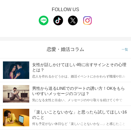
FOLLOW US
恋愛・婚活コラム
一覧
女性が話しかけてほしい時に出すサインとその心理
とは？
恋人を作れるかどうかは、婚活イベントにかかわらず職場や飲み
会の場で女性が話しかけて欲しい時に出すサインに、早く気づい
てアプローチできるかにも左右されます。 これから恋人作りを本
男性から送るLINEでのデートの誘い方！OKをもら
格的に始めようとしている方は、女性が異性を求めて出すサイン
いやすいメッセージのコツは？
をしっかりと理解し、正しい行動に移せるかどうかが重要。 この
気になる女性と出会い、メッセージのやり取りを続けてく中で
記事では、女性が話しかけて欲しい時に出すサインとその心理を
「この人いいな」と感じたら、次はデートに誘いたくなるもの。
詳しく解説した後、婚活イベントで実際にサインを受け取った場
しかし、中には「どう誘ったらいいの？」とお困りの男性もいら
合にどのような行動に繋げるべきかをご紹介していきます。
「楽しいことないかな」と思ったら試してほしい16
っしゃるのではないでしょうか。 そこで今回は、男性から女性へ
のこと
送るLINEでのデートの誘い方のコツをご紹介します。例文も混じ
何も予定がない休日など「楽しいことないかな…」と感じたこと
えながら解説するので、ぜひ参考にしてください。
がある人もいるのでは？ 日常が退屈に感じるなら、いますぐ楽し