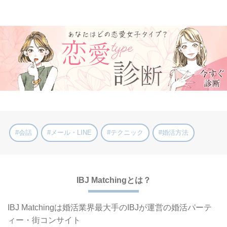
#会話
#メール・LINE
#テクニック
#婚活方法
IBJ Matchingとは？
IBJ Matchingは婚活業界最大手の
IBJが運営の婚活パーテ
ィー・街コンサイト