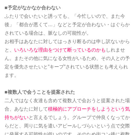
■予定がなかなか合わない
ふたりで会いたいと誘っても、「今忙しいので、また今
後」「都合が悪くて…」などと予定が合わない・はぐらか
されている場合は、脈なしの可能性が。
お相手はあなたに対してはっきり断るのは申し訳ないから
と、
いろいろな理由をつけて断っているのかも
しれませ
ん。またその他に気になる女性がいるため、その人との予
定を優先させたいと”キープ”されている状態とも考えられ
ます。
■複数人で会うことを提案された
二人ではなく友達も含めて複数人で会おうと提案された場
合、あなたに対して
積極的にアプローチをしようという気
持ちがない
と言えるでしょう。グループで仲良くなってか
らだと、周りに気を遣いアピールしづらいという点で交際
に発展する可能性が低いのです。そのため街コン後に複数