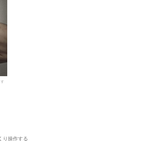
ます
くり操作する