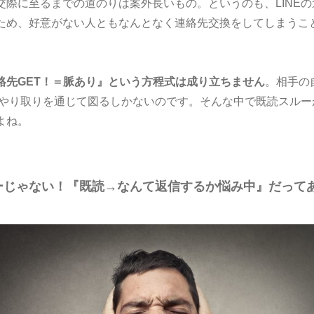
交際に至るまでの道のりは案外長いもの。というのも、LINE
ため、好意がない人ともなんとなく連絡先交換をしてしまうこ
絡先GET！＝脈あり』という方程式は成り立ちません
。相手の
でのやり取りを通じて図るしかないのです。そんな中で既読スル
よね。
ーじゃない！『既読→なんて返信するか悩み中』だって