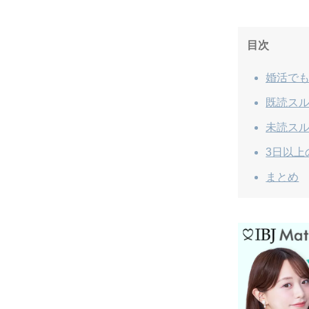
目次
婚活でも
既読ス
未読ス
3日以
まとめ