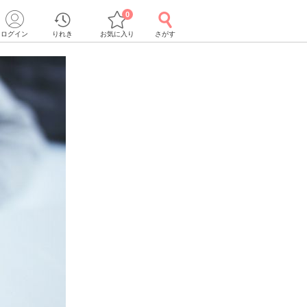
0
ログイン
りれき
お気に入り
さがす