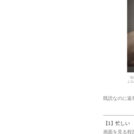
「馴
よね
既読なのに返
--------------------
【1】忙しい
画面を見る程