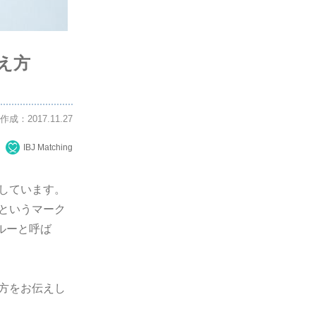
え方
作成：2017.11.27
IBJ Matching
出しています。
読というマーク
ルーと呼ば
え方をお伝えし