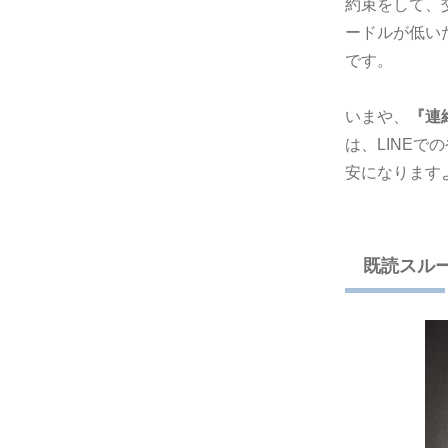
約束をして、
ードルが低い
です。
いまや、
『連
は、LINE
安になります
既読スル