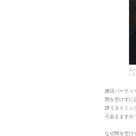
次の
しま
婚活パーティ
間を空けずに
誘うタイミン
ろ会えますか
なぜ間を空け