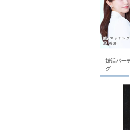
婚活パー
グ