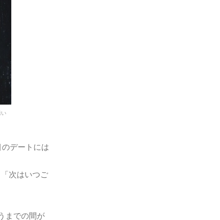
誘い
目のデートには
。「次はいつご
うまでの間が