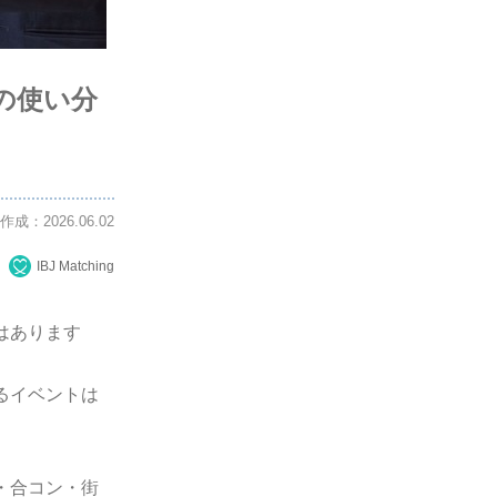
の使い分
作成：2026.06.02
IBJ Matching
はあります
るイベントは
・合コン・街