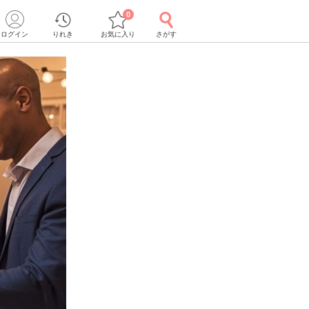
0
ログイン
りれき
お気に入り
さがす