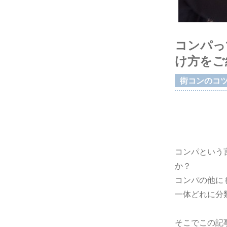
コンパっ
け方をご
街コンのコ
コンパという
か？
コンパの他に
一体どれに分
そこでこの記