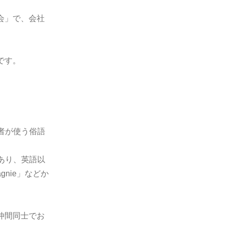
会」で、会社
です。
若者が使う俗語
があり、英語以
gnie」などか
仲間同士でお