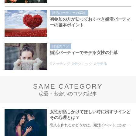
ニック
婚活パーティーの基礎
初参加の方が知っておくべき婚活パーティ
ーの基本ポイント
婚活のコツ
婚活パーティーでモテる女性の仕草
#マッチング
#テクニック
#モテる
SAME CATEGORY
恋愛・出会いのコツの記事
女性が話しかけてほしい時に出すサインと
その心理とは？
恋人を作れるかどうかは、婚活イベントにかかわらず職場や飲み会の場で女性が話しかけて欲しい時に出すサインに、早く気づいてアプローチできるかにも左右されます。 これから恋人作りを本格的に始めようとしている方は、女性が異性を求めて出すサインをしっかりと理解し、正しい行動に移せるかどうかが重要。 この記事では、女性が話しかけて欲しい時に出すサインとその心理を詳しく解説した後、婚活イベントで実際にサインを受け取った場合にどのような行動に繋げるべきかをご紹介していきます。