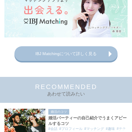
IBJ Matchingについて詳しく見る
RECOMMENDED
あわせて読みたい
婚活のコツ
婚活パーティーの自己紹介でうまくアピー
ルするコツ
#会話
#プロフィール
#マッチング
#趣味
#テク