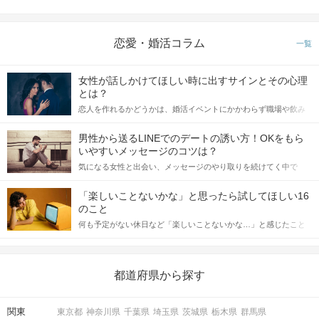
恋愛・婚活コラム
一覧
女性が話しかけてほしい時に出すサインとその心理
とは？
恋人を作れるかどうかは、婚活イベントにかかわらず職場や飲み
会の場で女性が話しかけて欲しい時に出すサインに、早く気づい
てアプローチできるかにも左右されます。 これから恋人作りを本
男性から送るLINEでのデートの誘い方！OKをもら
格的に始めようとしている方は、女性が異性を求めて出すサイン
いやすいメッセージのコツは？
をしっかりと理解し、正しい行動に移せるかどうかが重要。 この
気になる女性と出会い、メッセージのやり取りを続けてく中で
記事では、女性が話しかけて欲しい時に出すサインとその心理を
「この人いいな」と感じたら、次はデートに誘いたくなるもの。
詳しく解説した後、婚活イベントで実際にサインを受け取った場
しかし、中には「どう誘ったらいいの？」とお困りの男性もいら
合にどのような行動に繋げるべきかをご紹介していきます。
「楽しいことないかな」と思ったら試してほしい16
っしゃるのではないでしょうか。 そこで今回は、男性から女性へ
のこと
送るLINEでのデートの誘い方のコツをご紹介します。例文も混じ
何も予定がない休日など「楽しいことないかな…」と感じたこと
えながら解説するので、ぜひ参考にしてください。
がある人もいるのでは？ 日常が退屈に感じるなら、いますぐ楽し
いことを始めましょう！ いますぐ楽しい気分になれる対処法か
ら、恋愛・自分磨き・趣味などジャンル別の楽しいことまで、16
の楽しいことアイデアを集めました♪ いままさに楽しいことを探し
都道府県から探す
ている方は必見です。
関東
東京都
神奈川県
千葉県
埼玉県
茨城県
栃木県
群馬県