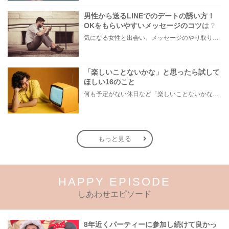
男性から送るLINEでのデートの誘い方！
OKをもらいやすいメッセージのコツは？
気になる女性と出会い、メッセージのやり取りを続けてく中で「この人いいな」と感じたら、次はデートに誘いたくなるもの。 しかし、中には「どう誘ったらいいの？」とお困りの男性もいらっしゃるのではないでしょうか。 そこで今回は、男性から女性へ送るLINEでのデートの誘い方のコツをご紹介します。例文も混じえながら解説するので、ぜひ参考にしてください。
「楽しいことないかな」と思ったら試して
ほしい16のこと
何も予定がない休日など「楽しいことないかな…」と感じたことがある人もいるのでは？ 日常が退屈に感じるなら、いますぐ楽しいことを始めましょう！ いますぐ楽しい気分になれる対処法から、恋愛・自分磨き・趣味などジャンル別の楽しいことまで、16の楽しいことアイデアを集めました♪ いままさに楽しいことを探している方は必見です。
もっと見る
HAPPY EPISODE
しあわせエピソード
8年近くパーティーに参加し続けて良かっ