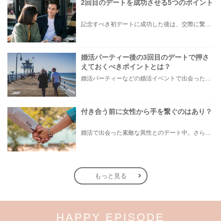
2回目のデートを成功させる5つのポイント
記念すべき初デートに成功した後は、交際に繋げるために重要な2回目のデートプランをしっかり立てなければいけません。 2回目のデートはお互いのより深い部分を知る機会にもなるため、成功させるために入念な準備と前知識を入れておくことが重要になります。 そこでこの記事では、男性向けに2回目のデートを成功させる5つのポイントや女性の脈ありサインを詳しくご紹介します。 意中の相手のハートを掴むために、理想の2回目のデートをイメージしておきましょう。
婚活パーティー後の3回目のデートで押さ
えておくべきポイントとは？
婚活パーティーなどの婚活イベントで出会った女性。その後もやり取りが続いているお相手と「付き合いたいな…」と思い始めた場合、いったい何回目のデートで告白をするのが最適なのでしょうか？ 今回は婚活パーティー後の3回目のデートに焦点を絞り、おすすめのデートプランや当日の振る舞い方、チェックすべきポイントと注意点を解説。素敵な結婚に向けての大切なステップとなりますので、気になる方はぜひ参考にしてみてくださいね。
付き合う前に女性から手を繋ぐのはあり？
婚活で出会った素敵な異性とのデート中。さらなる進展を望むとき、女性からはどのようにアプローチするのがよいのでしょうか。 たとえば手を繋ぐなどして相手に直接触れられれば、距離をぐっと縮めることは可能です。しかし、まだ付き合っていない状況で手を繋いだ場合、男性心理としてどう思うのでしょうか。 そこで今回は、婚活デートで手を繋ぐことの是非を徹底分析！手を繋いだときに分かる相手の脈ありサインや、自然に手を繋ぎやすいおすすめのシチュエーションまで解説します。
もっと見る
HAPPY EPISODE