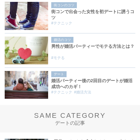
街コンのコツ
街コンで出会った女性を初デートに誘うコ
ツ
#テクニック
婚活のコツ
男性が婚活パーティーでモテる方法とは？
#モテる
デート
婚活パーティー後の2回目のデートが婚活
成功へのカギ！
#テクニック
#婚活方法
SAME CATEGORY
デートの記事