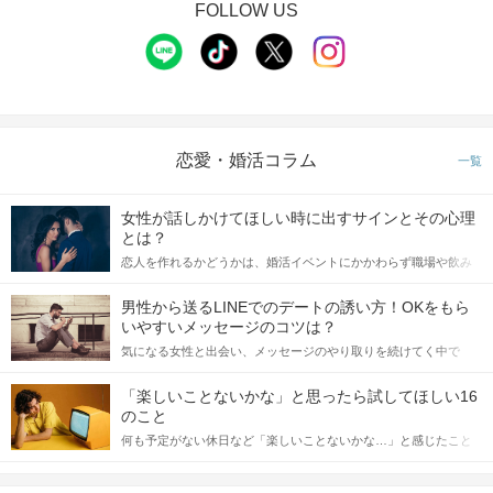
FOLLOW US
恋愛・婚活コラム
一覧
女性が話しかけてほしい時に出すサインとその心理
とは？
恋人を作れるかどうかは、婚活イベントにかかわらず職場や飲み
会の場で女性が話しかけて欲しい時に出すサインに、早く気づい
てアプローチできるかにも左右されます。 これから恋人作りを本
男性から送るLINEでのデートの誘い方！OKをもら
格的に始めようとしている方は、女性が異性を求めて出すサイン
いやすいメッセージのコツは？
をしっかりと理解し、正しい行動に移せるかどうかが重要。 この
気になる女性と出会い、メッセージのやり取りを続けてく中で
記事では、女性が話しかけて欲しい時に出すサインとその心理を
「この人いいな」と感じたら、次はデートに誘いたくなるもの。
詳しく解説した後、婚活イベントで実際にサインを受け取った場
しかし、中には「どう誘ったらいいの？」とお困りの男性もいら
合にどのような行動に繋げるべきかをご紹介していきます。
「楽しいことないかな」と思ったら試してほしい16
っしゃるのではないでしょうか。 そこで今回は、男性から女性へ
のこと
送るLINEでのデートの誘い方のコツをご紹介します。例文も混じ
何も予定がない休日など「楽しいことないかな…」と感じたこと
えながら解説するので、ぜひ参考にしてください。
がある人もいるのでは？ 日常が退屈に感じるなら、いますぐ楽し
いことを始めましょう！ いますぐ楽しい気分になれる対処法か