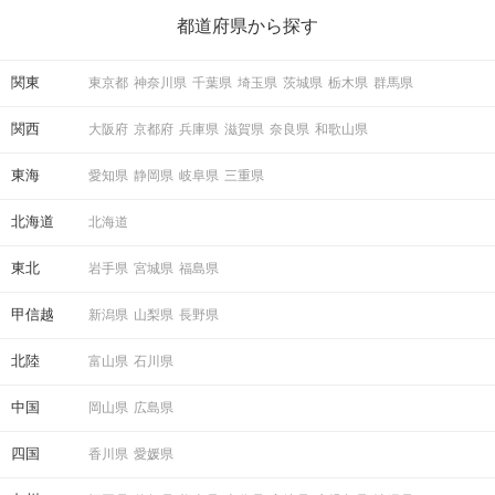
ら、恋愛・自分磨き・趣味などジャンル別の楽しいことまで、16
の楽しいことアイデアを集めました♪ いままさに楽しいことを探し
都道府県から探す
ている方は必見です。
関東
東京都
神奈川県
千葉県
埼玉県
茨城県
栃木県
群馬県
関西
大阪府
京都府
兵庫県
滋賀県
奈良県
和歌山県
東海
愛知県
静岡県
岐阜県
三重県
北海道
北海道
東北
岩手県
宮城県
福島県
甲信越
新潟県
山梨県
長野県
北陸
富山県
石川県
中国
岡山県
広島県
四国
香川県
愛媛県