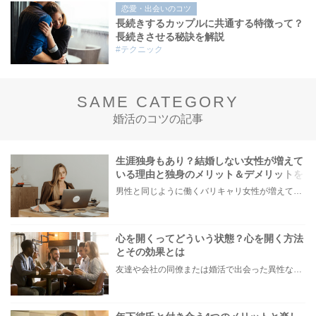
恋愛・出会いのコツ
長続きするカップルに共通する特徴って？
長続きさせる秘訣を解説
#テクニック
SAME CATEGORY
婚活のコツの記事
生涯独身もあり？結婚しない女性が増えて
いる理由と独身のメリット＆デメリットを
解説！
男性と同じように働くバリキャリ女性が増えている昨今。 結婚適齢期と言われる25〜34歳になる頃には、責任ある仕事を任されていて、今は結婚のことよりもキャリアを積みたいと考える人も多くいるのではないでしょうか。 「結婚を諦めた訳じゃないけど今ではない」 「タイミングがきたら結婚するつもり」 そんなことを考えているうちに35歳を過ぎ、いざ結婚したいと思ったときには出会いのチャンスが限られている…なんてことも。 最終的には、妥協して相手を選んで結婚するくらいなら生涯独身もありかも？という考えを持ち始める人もいるでしょう。 そこで本記事では、未婚女性が増えている要因と、生涯独身でいるメリット&デメリットを解説。 さらに、独身女性がやっておくべきことをご紹介します。 ・今は仕事が優先で結婚したいかわからない ・自分の結婚観について真剣に考え始めた そんな女性はぜひ参考にしてみてください。
心を開くってどういう状態？心を開く方法
とその効果とは
友達や会社の同僚または婚活で出会った異性などに対して、なかなか本心を見せられず「どうしたら本当の自分が出せるのだろう…」とお悩みの方もいらっしゃいます。 そこで今回は、上手く心を開けない皆さんに「心を開くとはどういうことか」をまずは知ってもらい、具体的に心を開く方法と恋愛・婚活などの対人関係でもたらされる効果をご紹介します。