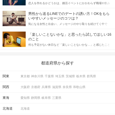
恋人を作れるかどうかは、婚活イベントにかかわらず職場や飲み
会の場で女性が話しかけて欲しい時に出すサインに、早く気づい
てアプローチできるかにも左右されます。 これから恋人作りを本
男性から送るLINEでのデートの誘い方！OKをもら
格的に始めようとしている方は、女性が異性を求めて出すサイン
いやすいメッセージのコツは？
をしっかりと理解し、正しい行動に移せるかどうかが重要。 この
気になる女性と出会い、メッセージのやり取りを続けてく中で
記事では、女性が話しかけて欲しい時に出すサインとその心理を
「この人いいな」と感じたら、次はデートに誘いたくなるもの。
詳しく解説した後、婚活イベントで実際にサインを受け取った場
しかし、中には「どう誘ったらいいの？」とお困りの男性もいら
合にどのような行動に繋げるべきかをご紹介していきます。
「楽しいことないかな」と思ったら試してほしい16
っしゃるのではないでしょうか。 そこで今回は、男性から女性へ
のこと
送るLINEでのデートの誘い方のコツをご紹介します。例文も混じ
何も予定がない休日など「楽しいことないかな…」と感じたこと
えながら解説するので、ぜひ参考にしてください。
がある人もいるのでは？ 日常が退屈に感じるなら、いますぐ楽し
いことを始めましょう！ いますぐ楽しい気分になれる対処法か
ら、恋愛・自分磨き・趣味などジャンル別の楽しいことまで、16
の楽しいことアイデアを集めました♪ いままさに楽しいことを探し
都道府県から探す
ている方は必見です。
関東
東京都
神奈川県
千葉県
埼玉県
茨城県
栃木県
群馬県
関西
大阪府
京都府
兵庫県
滋賀県
奈良県
和歌山県
東海
愛知県
静岡県
岐阜県
三重県
北海道
北海道