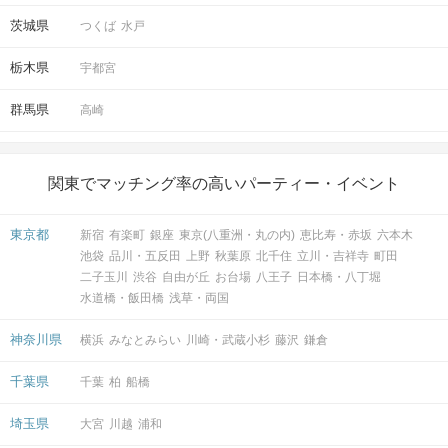
茨城県
つくば
水戸
栃木県
宇都宮
群馬県
高崎
関東でマッチング率の高いパーティー・イベント
東京都
新宿
有楽町
銀座
東京(八重洲・丸の内)
恵比寿・赤坂
六本木
池袋
品川・五反田
上野
秋葉原
北千住
立川・吉祥寺
町田
二子玉川
渋谷
自由が丘
お台場
八王子
日本橋・八丁堀
水道橋・飯田橋
浅草・両国
神奈川県
横浜
みなとみらい
川崎・武蔵小杉
藤沢
鎌倉
千葉県
千葉
柏
船橋
埼玉県
大宮
川越
浦和