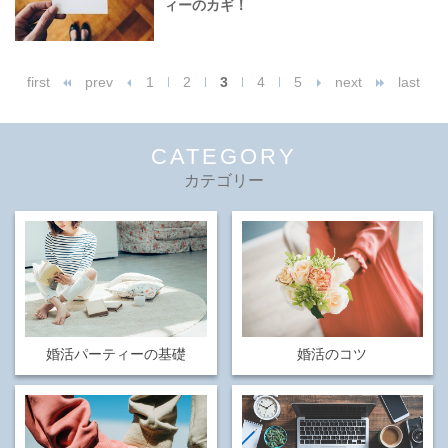
ィーのカギ！
first
prev
1
2
3
4
5
next
last
CATEGORY
カテゴリー
婚活パーティーの基礎
婚活のコツ