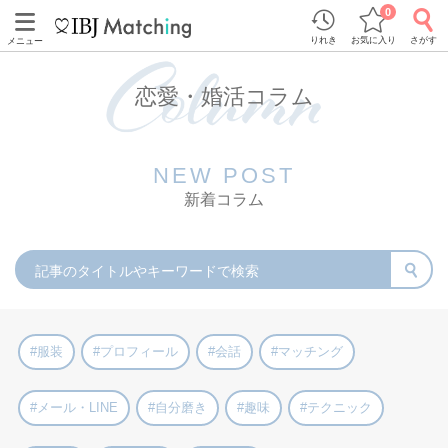
0
りれき
お気に入り
さがす
メニュー
恋愛・婚活コラム
NEW POST
新着コラム
#服装
#プロフィール
#会話
#マッチング
#メール・LINE
#自分磨き
#趣味
#テクニック