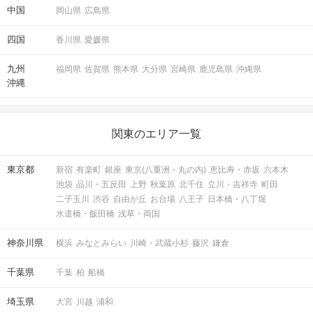
中国
岡山県
広島県
四国
香川県
愛媛県
九州
福岡県
佐賀県
熊本県
大分県
宮崎県
鹿児島県
沖縄県
沖縄
関東のエリア一覧
東京都
新宿
有楽町
銀座
東京(八重洲・丸の内)
恵比寿・赤坂
六本木
池袋
品川・五反田
上野
秋葉原
北千住
立川・吉祥寺
町田
二子玉川
渋谷
自由が丘
お台場
八王子
日本橋・八丁堀
水道橋・飯田橋
浅草・両国
神奈川県
横浜
みなとみらい
川崎・武蔵小杉
藤沢
鎌倉
千葉県
千葉
柏
船橋
埼玉県
大宮
川越
浦和