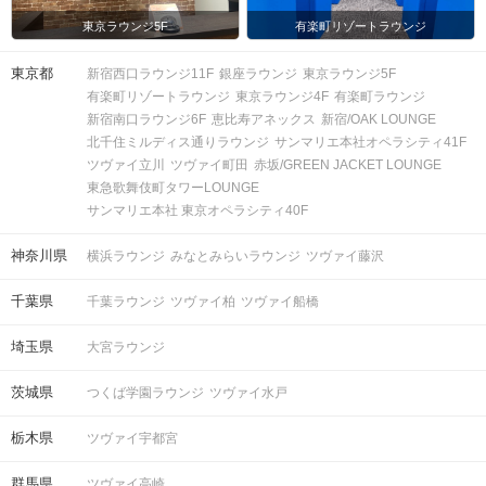
東京ラウンジ5F
有楽町リゾートラウンジ
東京都
新宿西口ラウンジ11F
銀座ラウンジ
東京ラウンジ5F
有楽町リゾートラウンジ
東京ラウンジ4F
有楽町ラウンジ
新宿南口ラウンジ6F
恵比寿アネックス
新宿/OAK LOUNGE
北千住ミルディス通りラウンジ
サンマリエ本社オペラシティ41F
ツヴァイ立川
ツヴァイ町田
赤坂/GREEN JACKET LOUNGE
東急歌舞伎町タワーLOUNGE
サンマリエ本社 東京オペラシティ40F
神奈川県
横浜ラウンジ
みなとみらいラウンジ
ツヴァイ藤沢
千葉県
千葉ラウンジ
ツヴァイ柏
ツヴァイ船橋
埼玉県
大宮ラウンジ
茨城県
つくば学園ラウンジ
ツヴァイ水戸
栃木県
ツヴァイ宇都宮
群馬県
ツヴァイ高崎