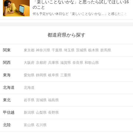
合にどのような行動に繋げるべきかをご紹介していきます。
「楽しいことないかな」と思ったら試してほしい16
っしゃるのではないでしょうか。 そこで今回は、男性から女性へ
のこと
送るLINEでのデートの誘い方のコツをご紹介します。例文も混じ
何も予定がない休日など「楽しいことないかな…」と感じたこと
えながら解説するので、ぜひ参考にしてください。
がある人もいるのでは？ 日常が退屈に感じるなら、いますぐ楽し
いことを始めましょう！ いますぐ楽しい気分になれる対処法か
ら、恋愛・自分磨き・趣味などジャンル別の楽しいことまで、16
の楽しいことアイデアを集めました♪ いままさに楽しいことを探し
都道府県から探す
ている方は必見です。
関東
東京都
神奈川県
千葉県
埼玉県
茨城県
栃木県
群馬県
関西
大阪府
京都府
兵庫県
滋賀県
奈良県
和歌山県
東海
愛知県
静岡県
岐阜県
三重県
北海道
北海道
東北
岩手県
宮城県
福島県
甲信越
新潟県
山梨県
長野県
北陸
富山県
石川県