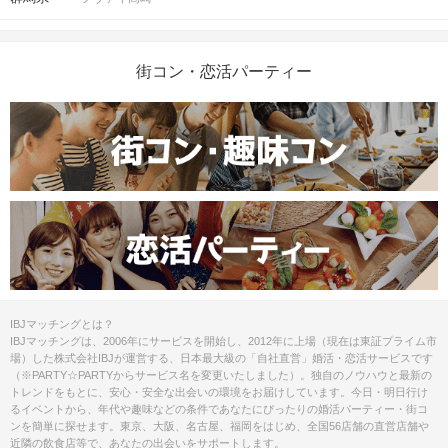
街コン・恋活パーティー
IBJマッチングとは？
IBJマッチングは、2006年にサービスを開始し、2012年に上場（現在は東証プライム市
場）した株式会社IBJが運営する、日本最大級の「自社直営」婚活・恋活サービスです
（※PARTY☆PARTYからサービス名を変更いたしました）。独自のノウハウと最新の
トレンドをもとに、安心・安全な出会いの環境をお届けしています。今日・明日行け
るイベントから、年代や趣味などの条件であなたにぴったりの婚活パーティー・街コ
ンを簡単に探せます。東京、大阪、名古屋、福岡をはじめ、全国56店舗の直営店舗や
近隣の飲食店等で、あなたの出会いをサポートします。