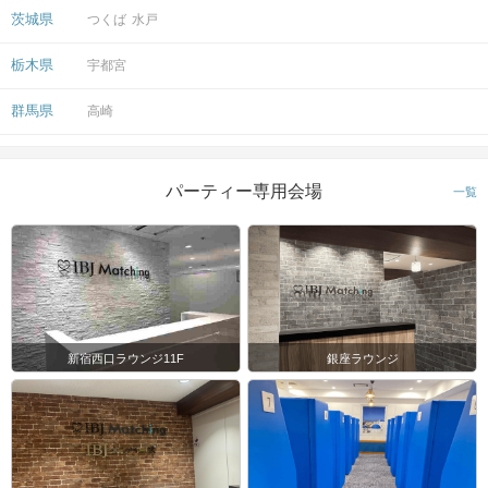
茨城県
つくば
水戸
栃木県
宇都宮
群馬県
高崎
パーティー専用会場
一覧
新宿西口ラウンジ11F
銀座ラウンジ