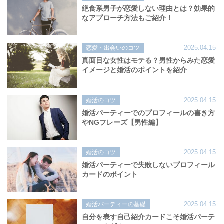
絶食系男子が恋愛しない理由とは？効果的
なアプローチ方法もご紹介！
2025.04.15
恋愛・出会いのコツ
真面目な女性はモテる？男性からみた恋愛
イメージと婚活のポイントを紹介
2025.04.15
婚活のコツ
婚活パーティーでのプロフィールの書き方
やNGフレーズ【男性編】
2025.04.15
婚活のコツ
婚活パーティーで失敗しないプロフィール
カードのポイント
2025.04.15
婚活パーティーの基礎
自分を表す自己紹介カードこそ婚活パーテ