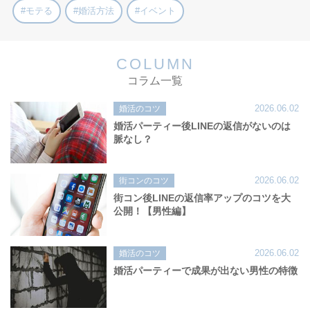
#モテる
#婚活方法
#イベント
COLUMN
コラム一覧
2026.06.02
婚活のコツ
婚活パーティー後LINEの返信がないのは
脈なし？
2026.06.02
街コンのコツ
街コン後LINEの返信率アップのコツを大
公開！【男性編】
2026.06.02
婚活のコツ
婚活パーティーで成果が出ない男性の特徴